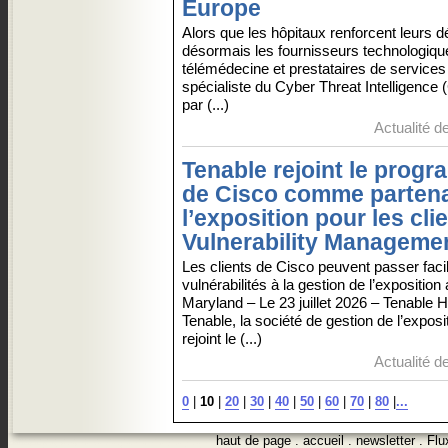
Europe
Alors que les hôpitaux renforcent leurs d
désormais les fournisseurs technologique
télémédecine et prestataires de services 
spécialiste du Cyber Threat Intelligence
par (...)
Actualité d
Tenable rejoint le prog
de Cisco comme partena
l’exposition pour les cli
Vulnerability Manageme
Les clients de Cisco peuvent passer faci
vulnérabilités à la gestion de l’expositi
Maryland – Le 23 juillet 2026 – Tenable
Tenable, la société de gestion de l’expos
rejoint le (...)
Actualité d
0
|
10
|
20
|
30
|
40
|
50
|
60
|
70
|
80
|
...
haut de page
.
accueil
.
newsletter
.
Flu