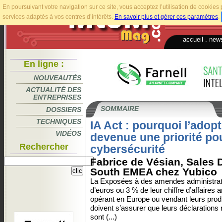
En poursuivant votre navigation sur ce site, vous acceptez l’utilisation de cookie
services adaptés à vos centres d’intérêts.
En savoir plus et gérer ces paramètres
.
accueil
.
news
En ligne :
NOUVEAUTÉS
ACTUALITÉ DES
ENTREPRISES
SOMMAIRE
DOSSIERS
TECHNIQUES
IA Act : pourquoi l’adop
VIDÉOS
devenue une priorité pou
Rechercher
cybersécurité
Fabrice de Vésian, Sales 
South EMEA chez Yubico
La Exposées à des amendes administrativ
d’euros ou 3 % de leur chiffre d’affaires 
opérant en Europe ou vendant leurs prod
doivent s’assurer que leurs déclarations r
sont (...)