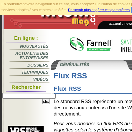
En poursuivant votre navigation sur ce site, vous acceptez l’utilisation de cookie
services adaptés à vos centres d’intérêts.
En savoir plus et gérer ces paramètres
.
accueil
.
news
En ligne :
NOUVEAUTÉS
ACTUALITÉ DES
ENTREPRISES
GÉNÉRALITÉS
DOSSIERS
TECHNIQUES
Flux RSS
VIDÉOS
Rechercher
Flux RSS
Le standard RSS représente un moy
des nouveaux contenus d’un site We
directement.
Pour vous abonner au flux RSS du 
vignettes selon le système d’abonn