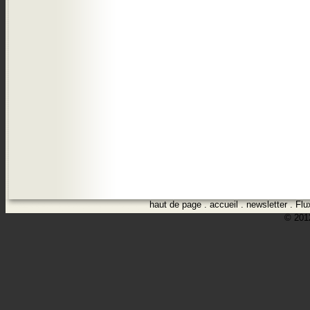
haut de page
.
accueil
.
newsletter
.
Flu
© 2012