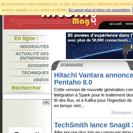
En poursuivant votre navigation sur ce site, vous acceptez l’utilisation de cookie
services adaptés à vos centres d’intérêts.
En savoir plus et gérer ces paramètres
.
accueil
.
news
En ligne :
NOUVEAUTÉS
ACTUALITÉ DES
ENTREPRISES
SOMMAIRE
DOSSIERS
TECHNIQUES
Hitachi Vantara annonc
VIDÉOS
Pentaho 8.0
Rechercher
Cette version de nouvelle génération c
intégration à Spark pour le traitement d
et des flux, et à Kafka pour l’ingestion d
en temps réel...
Nouveaux p
TechSmith lance Snagit
Aller encore plus loin en communication v