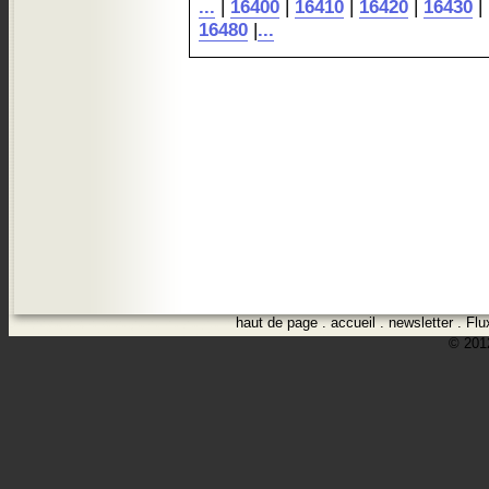
...
|
16400
|
16410
|
16420
|
16430
|
16480
|
...
haut de page
.
accueil
.
newsletter
.
Flu
© 2012