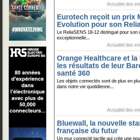
Actualité des en
Eurotech reçoit un prix
Evolution pour son Rel
Le ReliaSENS 18-12 distingué pour son 
exceptionnelle...
Actualité des en
Orange Healthcare et la
les résultats de leur Ba
santé 360
Les objets connectés sont de plus en pl
dans notre vie quotidienne...
Actualité des en
Bluewall, la nouvelle sta
française du futur
Un mur connecté tactile qui crée une nou