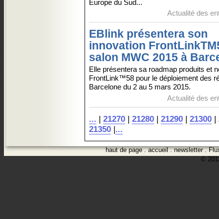
Europe du Sud...
Actualité des en
EBlink présentera son
innovation FrontLinkTM
salon MWC 2015 à Barc
Elle présentera sa roadmap produits et 
FrontLink™58 pour le déploiement des r
Barcelone du 2 au 5 mars 2015.
Actualité des en
...
|
21270
|
21280
|
21290
|
21300
|
21350
|
...
haut de page
.
accueil
.
newsletter
.
Flu
© 2012