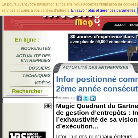
En poursuivant votre navigation sur ce site, vous acceptez l’utilisation de cookie
services adaptés à vos centres d’intérêts.
En savoir plus et gérer ces paramètres
.
accueil
.
news
En ligne :
NOUVEAUTÉS
ACTUALITÉ DES
ENTREPRISES
ACTUALITÉ DES ENTREPRISES
DOSSIERS
TECHNIQUES
Infor positionné comm
VIDÉOS
2ème année consécut
Rechercher
Partagez sur
Magic Quadrant du Gartne
de gestion d’entrepôts : I
l’exhaustivité de sa vision
d’exécution...
Infor, l’un des principaux éditeurs