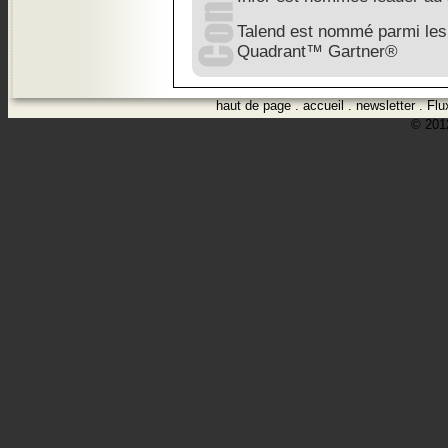
Talend est nommé parmi les
Quadrant™ Gartner®
haut de page
.
accueil
.
newsletter
.
Flu
© 2012