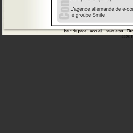
L'agence allemande de e-com
le groupe Smile
haut de page
.
accueil
.
newsletter
.
Flu
© 2012