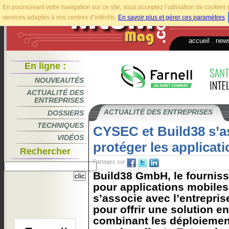
En poursuivant votre navigation sur ce site, vous acceptez l’utilisation de cookie
services adaptés à vos centres d’intérêts.
En savoir plus et gérer ces paramètres
.
accueil
.
news
En ligne :
NOUVEAUTÉS
ACTUALITÉ DES
ENTREPRISES
ACTUALITÉ DES ENTREPRISES
DOSSIERS
TECHNIQUES
CYSEC et Build38 s’a
VIDÉOS
protéger les applicat
Rechercher
Partagez sur
Build38 GmbH, le fourniss
pour applications mobile
s’associe avec l’entrepri
pour offrir une solution e
combinant les déploiemen