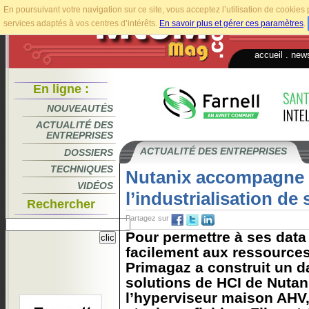
En poursuivant votre navigation sur ce site, vous acceptez l’utilisation de cookie
services adaptés à vos centres d’intérêts.
En savoir plus et gérer ces paramètres
.
accueil
.
news
En ligne :
NOUVEAUTÉS
ACTUALITÉ DES
ENTREPRISES
ACTUALITÉ DES ENTREPRISES
DOSSIERS
TECHNIQUES
Nutanix accompagne 
VIDÉOS
l’industrialisation de
Rechercher
Partagez sur
Pour permettre à ses data
facilement aux ressources
Primagaz a construit un da
solutions de HCI de Nuta
l’hyperviseur maison AHV,