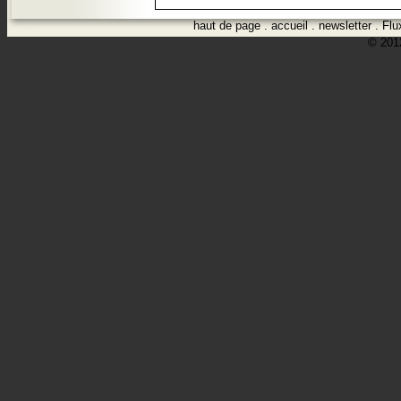
haut de page
.
accueil
.
newsletter
.
Flu
© 2012