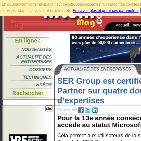
En poursuivant votre navigation sur ce site, vous acceptez l’utilisation de cookie
services adaptés à vos centres d’intérêts.
En savoir plus et gérer ces paramètres
.
accueil
.
news
En ligne :
NOUVEAUTÉS
ACTUALITÉ DES
ENTREPRISES
ACTUALITÉ DES ENTREPRISES
DOSSIERS
TECHNIQUES
SER Group est certifi
VIDÉOS
Partner sur quatre d
Rechercher
d’expertises
Partagez sur
Pour la 13e année consécu
accède au statut Microsoft
Cela permet aux utilisateurs de la s