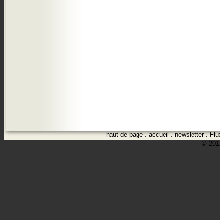
haut de page
.
accueil
.
newsletter
.
Flu
© 2012