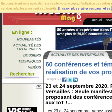
En poursuivant votre navigation sur ce site, vous acceptez l’utilisation de cookie
services adaptés à vos centres d’intérêts.
En savoir plus et gérer ces paramètres
.
accueil
.
news
En ligne :
NOUVEAUTÉS
ACTUALITÉ DES
ENTREPRISES
ACTUALITÉ DES ENTREPRISES
DOSSIERS
TECHNIQUES
60 conférences et té
VIDÉOS
réalisation de vos pro
Rechercher
Partagez sur
23 et 24 septembre 2020, P
Versailles : Seule manifes
proposant des conférence
aux IoT !...
Les 23 et 24 septembre, venez assi