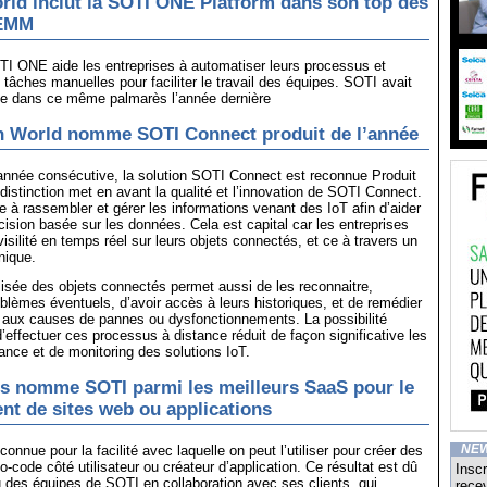
ld inclut la SOTI ONE Platform dans son top des
’EMM
TI ONE aide les entreprises à automatiser leurs processus et
 tâches manuelles pour faciliter le travail des équipes. SOTI avait
uée dans ce même palmarès l’année dernière
on World nomme SOTI Connect produit de l’année
année consécutive, la solution SOTI Connect est reconnue Produit
 distinction met en avant la qualité et l’innovation de SOTI Connect.
de à rassembler et gérer les informations venant des IoT afin d’aider
cision basée sur les données. Cela est capital car les entreprises
isilité en temps réel sur leurs objets connectés, et ce à travers un
nique.
lisée des objets connectés permet aussi de les reconnaitre,
roblèmes éventuels, d’avoir accès à leurs historiques, et de remédier
aux causes de pannes ou dysfonctionnements. La possibilité
d’effectuer ces processus à distance réduit de façon significative les
nce et de monitoring des solutions IoT.
s nomme SOTI parmi les meilleurs SaaS pour le
t de sites web ou applications
nnue pour la facilité avec laquelle on peut l’utiliser pour créer des
NE
o-code côté utilisateur ou créateur d’application. Ce résultat est dû
Inscr
u des équipes de SOTI en collaboration avec ses clients, qui
recev