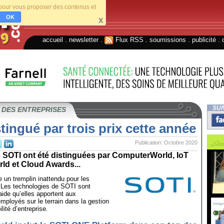
s pour vous proposer des contenus et
OK
X
accueil
.
newsletter
.
Flux RSS
.
soumissions
.
publicité
.
SUI
 DES ENTREPRISES
tingué par trois prix cette année
Publication: Octobre 2020
s SOTI ont été distinguées par ComputerWorld, IoT
ld et Cloud Awards...
e un tremplin inattendu pour les
. Les technologies de SOTI sont
aide qu’elles apportent aux
employés sur le terrain dans la gestion
lité d’entreprise.