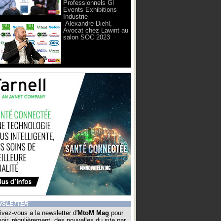
Professionnels Gl
Events Exhibitions
Industrie
Alexandre Diehl,
Avocat chez Lawint au
salon SOC 2023
WSLETTER
ivez-vous a la newsletter d'
MtoM Mag
pour
oir, régulièrement, des nouvelles du site par