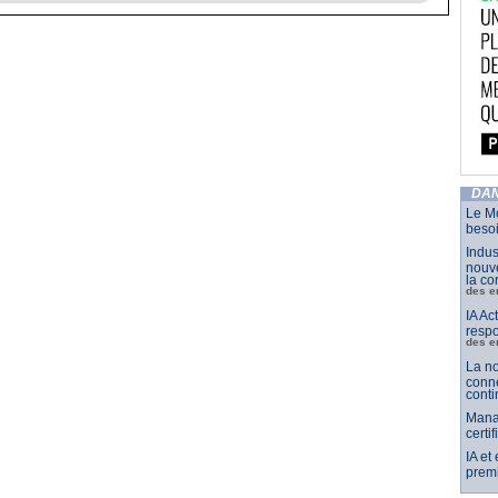
DAN
Le Mo
besoi
Indus
nouve
la co
des e
IA Ac
respo
des e
La no
conne
conti
Mana
certi
IA et
premi