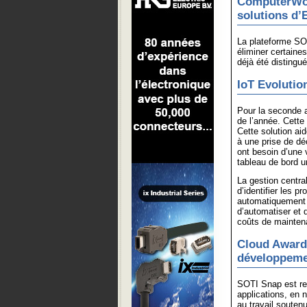
ComputerWor
solutions d
La plateforme SO
éliminer certaines
déjà été disting
IoT Evoluti
Pour la seconde 
de l’année. Cette
Cette solution ai
à une prise de dé
ont besoin d’une v
tableau de bord u
La gestion centra
d’identifier les p
automatiquement 
d’automatiser et 
coûts de maintena
Cloud Award
développemen
SOTI Snap est reco
applications, en n
au travail souten