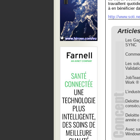
travaillent quoti
à en bénéficier d
http://www.soti.ne
Article
Les Gag
SYNC
Comment
Les solu
Validati
JobTeas
Work ®
L’indust
Deloitt
consécu
Deloitt
année c
Avec sa 
Window