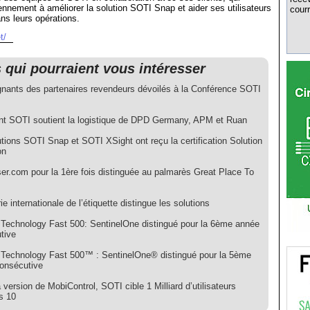
diennement à améliorer la solution SOTI Snap et aider ses utilisateurs
courr
ans leurs opérations.
t/
s qui pourraient vous intéresser
nants des partenaires revendeurs dévoilés à la Conférence SOTI
 SOTI soutient la logistique de DPD Germany, APM et Ruan
tions SOTI Snap et SOTI XSight ont reçu la certification Solution
on
er.com pour la 1ère fois distinguée au palmarès Great Place To
rie internationale de l’étiquette distingue les solutions
e Technology Fast 500: SentinelOne distingué pour la 6ème année
tive
e Technology Fast 500™ : SentinelOne® distingué pour la 5ème
onsécutive
version de MobiControl, SOTI cible 1 Milliard d’utilisateurs
s 10