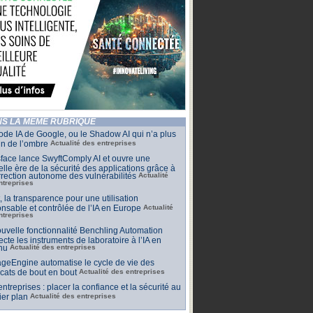
S LA MÊME RUBRIQUE
de IA de Google, ou le Shadow AI qui n’a plus
n de l’ombre
Actualité des entreprises
face lance SwyftComply AI et ouvre une
lle ère de la sécurité des applications grâce à
rrection autonome des vulnérabilités
Actualité
ntreprises
t, la transparence pour une utilisation
nsable et contrôlée de l’IA en Europe
Actualité
ntreprises
uvelle fonctionnalité Benchling Automation
cte les instruments de laboratoire à l’IA en
nu
Actualité des entreprises
geEngine automatise le cycle de vie des
ficats de bout en bout
Actualité des entreprises
 entreprises : placer la confiance et la sécurité au
er plan
Actualité des entreprises