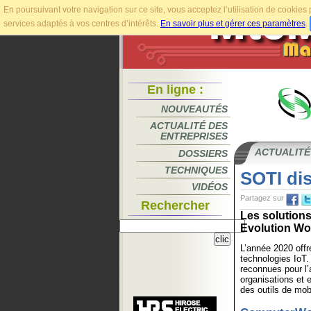
En poursuivant votre navigation sur ce site, vous acceptez l’utilisation de cookie
services adaptés à vos centres d’intérêts.
En savoir plus et gérer ces paramètres
.
En ligne :
NOUVEAUTÉS
ACTUALITÉ DES
ENTREPRISES
ACTUALITÉ
DOSSIERS
TECHNIQUES
SOTI dis
VIDÉOS
Partagez sur
Rechercher
Les solution
Evolution Wor
L’année 2020 offr
technologies IoT
reconnues pour l’
organisations et 
des outils de mobi