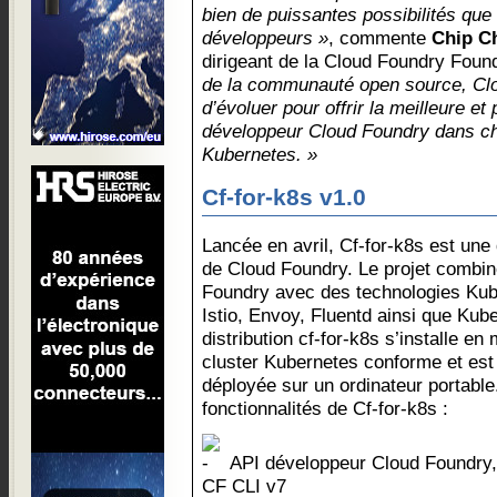
bien de puissantes possibilités que
développeurs »
, commente
Chip Ch
dirigeant de la Cloud Foundry Foun
de la communauté open source, Clo
d’évoluer pour offrir la meilleure e
développeur Cloud Foundry dans cha
Kubernetes. »
Cf-for-k8s v1.0
Lancée en avril, Cf-for-k8s est une 
de Cloud Foundry. Le projet combin
Foundry avec des technologies Kub
Istio, Envoy, Fluentd ainsi que Kub
distribution cf-for-k8s s’installe e
cluster Kubernetes conforme et est
déployée sur un ordinateur portable
fonctionnalités de Cf-for-k8s :
API développeur Cloud Foundry,
CF CLI v7