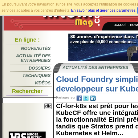
En poursuivant votre navigation sur ce site, vous acceptez l’utilisation de cookie
services adaptés à vos centres d’intérêts.
En savoir plus et gérer ces paramètres
.
accueil
.
news
En ligne :
NOUVEAUTÉS
ACTUALITÉ DES
ENTREPRISES
ACTUALITÉ DES ENTREPRISES
DOSSIERS
TECHNIQUES
Cloud Foundry simplif
VIDÉOS
developpeur sur Kub
Rechercher
Partagez sur
Cf-for-k8s est prêt pour l
KubeCF offre une intégra
la fonctionnalité Eirini pr
tandis que Stratos prend
Kubernetes et Helm...