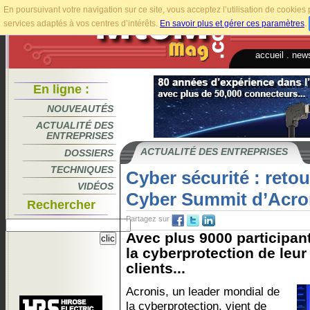
En poursuivant votre navigation sur ce site, vous acceptez l’utilisation de cookie
services adaptés à vos centres d’intérêts.
En savoir plus et gérer ces paramètres
.
accueil
.
news
En ligne :
NOUVEAUTÉS
ACTUALITÉ DES
ENTREPRISES
ACTUALITÉ DES ENTREPRISES
DOSSIERS
TECHNIQUES
Cyber sécurité : retou
VIDÉOS
Cyber Summit d’Acro
Rechercher
Partagez sur
Avec plus 9000 participan
la cyberprotection de leur
clients...
Acronis, un leader mondial de
la cyberprotection, vient de