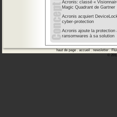
Acronis: classé « Visionnair
Magic Quadrant de Gartner
Acronis acquiert DeviceLock
cyber-protection
Acronis ajoute la protection
ransomwares à sa solution
haut de page
.
accueil
.
newsletter
.
Flu
© 2012