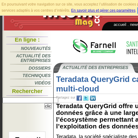
En poursuivant votre navigation sur ce site, vous acceptez l’utilisation de cookie
services adaptés à vos centres d’intérêts.
En savoir plus et gérer ces paramètres
.
accueil
.
news
En ligne :
NOUVEAUTÉS
ACTUALITÉ DES
ENTREPRISES
ACTUALITÉ DES ENTREPRISES
DOSSIERS
TECHNIQUES
Teradata QueryGrid c
VIDÉOS
multi-cloud
Rechercher
Partagez sur
Teradata QueryGrid offre 
données grâce à une large
l’écosystème permettant a
l’exploitation des données 
Teradata, la société spécialiste de