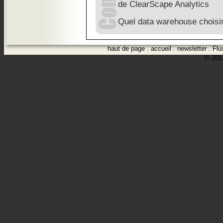
de ClearScape Analytics
Quel data warehouse choisi
haut de page
.
accueil
.
newsletter
.
Flu
© 2012