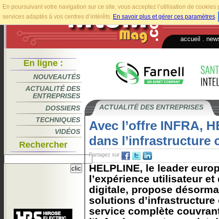
En poursuivant votre navigation sur ce site, vous acceptez l’utilisation de cookie
services adaptés à vos centres d’intérêts.
En savoir plus et gérer ces paramètres
.
accueil
.
news
En ligne :
NOUVEAUTÉS
ACTUALITÉ DES
ENTREPRISES
ACTUALITÉ DES ENTREPRISES
DOSSIERS
TECHNIQUES
Avec l’offre INFRA, 
VIDÉOS
dans l’infrastructure
Rechercher
Partagez sur
HELPLINE, le leader europ
l’expérience utilisateur et
digitale, propose désorma
solutions d’infrastructure
service complète couvran