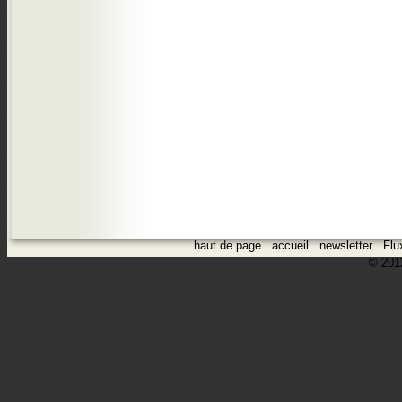
haut de page
.
accueil
.
newsletter
.
Flu
© 2012