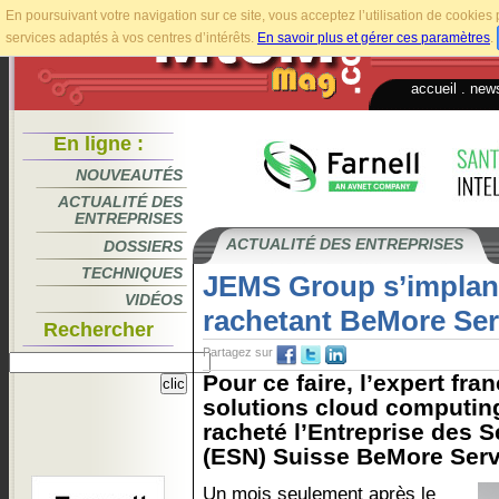
En poursuivant votre navigation sur ce site, vous acceptez l’utilisation de cookie
services adaptés à vos centres d’intérêts.
En savoir plus et gérer ces paramètres
.
accueil
.
news
En ligne :
NOUVEAUTÉS
ACTUALITÉ DES
ENTREPRISES
ACTUALITÉ DES ENTREPRISES
DOSSIERS
TECHNIQUES
JEMS Group s’implant
VIDÉOS
rachetant BeMore Ser
Rechercher
Partagez sur
Pour ce faire, l’expert fra
solutions cloud computing
racheté l’Entreprise des 
(ESN) Suisse BeMore Servi
Un mois seulement après le