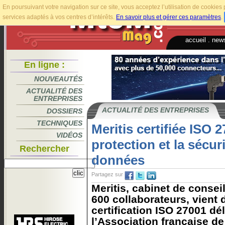
En poursuivant votre navigation sur ce site, vous acceptez l’utilisation de cookie
services adaptés à vos centres d’intérêts.
En savoir plus et gérer ces paramètres
.
accueil
.
news
En ligne :
NOUVEAUTÉS
ACTUALITÉ DES
ENTREPRISES
ACTUALITÉ DES ENTREPRISES
DOSSIERS
TECHNIQUES
Meritis certifiée ISO 
VIDÉOS
protection et la sécur
Rechercher
données
Partagez sur
Meritis, cabinet de consei
600 collaborateurs, vient d
certification ISO 27001 dé
l’Association française de