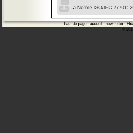
La Norme ISO/IEC 27701: 201
haut de page
.
accueil
.
newsletter
.
Flu
© 2012