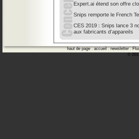
Expert.ai étend son offre cl
Snips remporte le French T
CES 2019 : Snips lance 3 n
aux fabricants d’appareils
haut de page
.
accueil
.
newsletter
.
Flu
© 2012