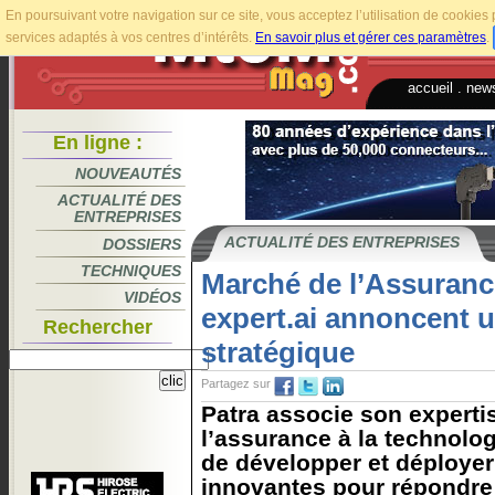
En poursuivant votre navigation sur ce site, vous acceptez l’utilisation de cookie
services adaptés à vos centres d’intérêts.
En savoir plus et gérer ces paramètres
.
accueil
.
news
En ligne :
NOUVEAUTÉS
ACTUALITÉ DES
ENTREPRISES
ACTUALITÉ DES ENTREPRISES
DOSSIERS
TECHNIQUES
Marché de l’Assurance
VIDÉOS
expert.ai annoncent u
Rechercher
stratégique
Partagez sur
Patra associe son experti
l’assurance à la technologi
de développer et déployer
innovantes pour répondre 