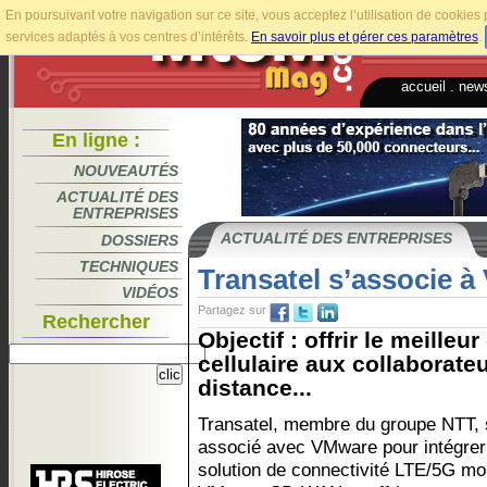
En poursuivant votre navigation sur ce site, vous acceptez l’utilisation de cookie
services adaptés à vos centres d’intérêts.
En savoir plus et gérer ces paramètres
.
accueil
.
news
En ligne :
NOUVEAUTÉS
ACTUALITÉ DES
ENTREPRISES
ACTUALITÉ DES ENTREPRISES
DOSSIERS
TECHNIQUES
Transatel s’associe 
VIDÉOS
Partagez sur
Rechercher
Objectif : offrir le meilleu
cellulaire aux collaborateu
distance...
Transatel, membre du groupe NTT, 
associé avec VMware pour intégrer
solution de connectivité LTE/5G mo