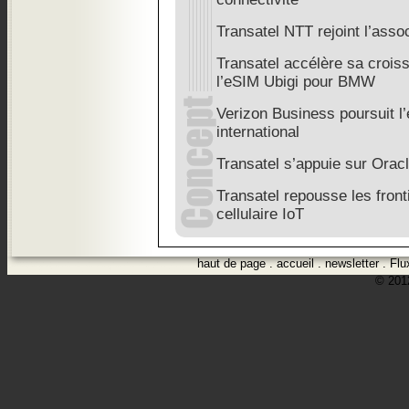
Transatel NTT rejoint l’as
Transatel accélère sa crois
l’eSIM Ubigi pour BMW
Verizon Business poursuit l’
international
Transatel s’appuie sur Orac
Transatel repousse les front
cellulaire IoT
haut de page
.
accueil
.
newsletter
.
Flu
© 2012