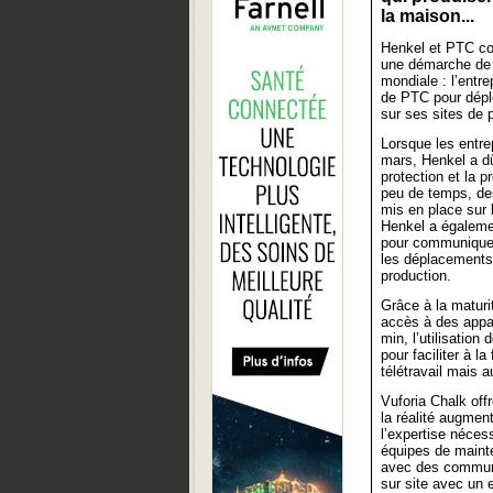
la maison...
Henkel et PTC col
une démarche de 
mondiale : l’entre
de PTC pour déploy
sur ses sites de 
Lorsque les entr
mars, Henkel a dû
protection et la p
peu de temps, des
mis en place sur 
Henkel a égaleme
pour communiquer 
les déplacements 
production.
Grâce à la maturit
accès à des appar
min, l’utilisation
pour faciliter à l
télétravail mais a
Vuforia Chalk off
la réalité augment
l’expertise néces
équipes de mainte
avec des communic
sur site avec un e