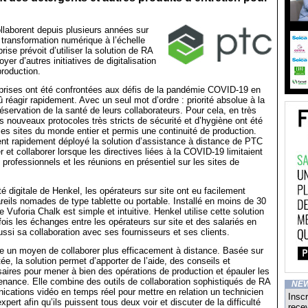
laborent depuis plusieurs années sur
transformation numérique à l’échelle
prise prévoit d’utiliser la solution de RA
er d’autres initiatives de digitalisation
production.
eprises ont été confrontées aux défis de la pandémie COVID-19 en
 réagir rapidement. Avec un seul mot d’ordre : priorité absolue à la
réservation de la santé de leurs collaborateurs. Pour cela, en très
 nouveaux protocoles très stricts de sécurité et d’hygiène ont été
les sites du monde entier et permis une continuité de production.
nt rapidement déployé la solution d’assistance à distance de PTC
et collaborer lorsque les directives liées à la COVID-19 limitaient
professionnels et les réunions en présentiel sur les sites de
é digitale de Henkel, les opérateurs sur site ont eu facilement
eils nomades de type tablette ou portable. Installé en moins de 30
 de Vuforia Chalk est simple et intuitive. Henkel utilise cette solution
a fois les échanges entre les opérateurs sur site et des salariés en
ussi sa collaboration avec ses fournisseurs et ses clients.
re un moyen de collaborer plus efficacement à distance. Basée sur
ée, la solution permet d’apporter de l’aide, des conseils et
saires pour mener à bien des opérations de production et épauler les
nance. Elle combine des outils de collaboration sophistiqués de RA
NE
ations vidéo en temps réel pour mettre en relation un technicien
Inscr
xpert afin qu’ils puissent tous deux voir et discuter de la difficulté
recev