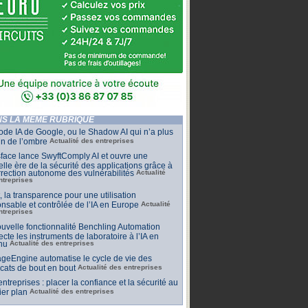
S LA MÊME RUBRIQUE
de IA de Google, ou le Shadow AI qui n’a plus
n de l’ombre
Actualité des entreprises
face lance SwyftComply AI et ouvre une
lle ère de la sécurité des applications grâce à
rrection autonome des vulnérabilités
Actualité
ntreprises
t, la transparence pour une utilisation
nsable et contrôlée de l’IA en Europe
Actualité
ntreprises
uvelle fonctionnalité Benchling Automation
cte les instruments de laboratoire à l’IA en
nu
Actualité des entreprises
geEngine automatise le cycle de vie des
ficats de bout en bout
Actualité des entreprises
 entreprises : placer la confiance et la sécurité au
er plan
Actualité des entreprises