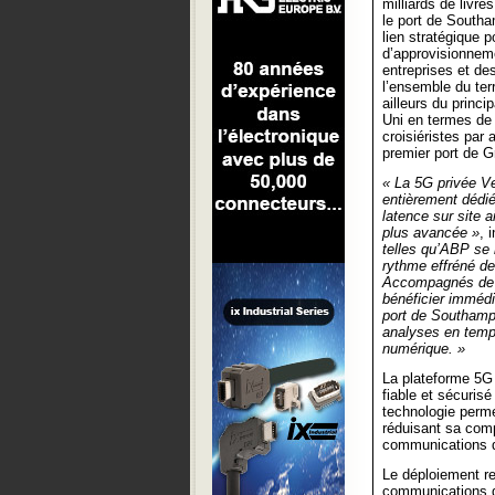
milliards de livre
le port de Southa
lien stratégique 
d’approvisionnem
entreprises et de
l’ensemble du terri
ailleurs du princ
Uni en termes de 
croisiéristes par
premier port de G
« La 5G privée Ve
entièrement dédié
latence sur site a
plus avancée »
, 
telles qu’ABP se 
rythme effréné de
Accompagnés de 
bénéficier immédi
port de Southampt
analyses en temp
numérique. »
La plateforme 5G 
fiable et sécuris
technologie perm
réduisant sa compl
communications d
Le déploiement r
communications d