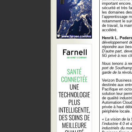
important encore, 
sécurité et très 
les domaines des 
l’apprentissage 
notamment le suiv
de travail, la mai
accéléré.
Henrik L. Peder
développement de 
répondre aux beso
D’autre part, deve
5G privé à nos c
Nous tenons à rem
port de Southampt
garde de la révolu
Verizon Business 
destinée aux entr
Pacifique en octo
solution leur per
de qualité industr
Automation Cloud,
privée à haut débi
périphérie locale.
« La vision de la
l’industrie 4.0 e
industriels du mo