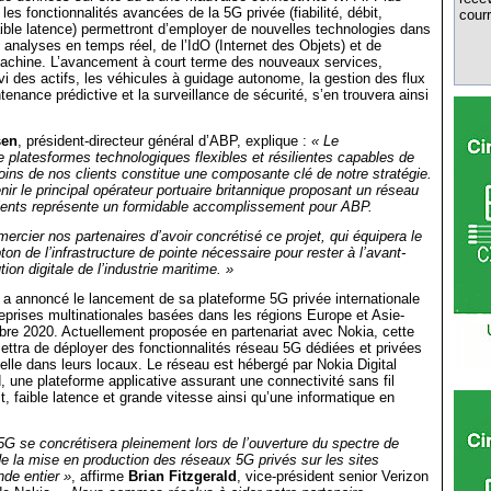
les fonctionnalités avancées de la 5G privée (fiabilité, débit,
courr
faible latence) permettront d’employer de nouvelles technologies dans
analyses en temps réel, de l’IdO (Internet des Objets) et de
machine. L’avancement à court terme des nouveaux services,
i des actifs, les véhicules à guidage autonome, la gestion des flux
ntenance prédictive et la surveillance de sécurité, s’en trouvera ainsi
sen
, président-directeur général d’ABP, explique :
« Le
platesformes technologiques flexibles et résilientes capables de
ins de nos clients constitue une composante clé de notre stratégie.
nir le principal opérateur portuaire britannique proposant un réseau
lients représente un formidable accomplissement pour ABP.
ercier nos partenaires d’avoir concrétisé ce projet, qui équipera le
on de l’infrastructure de pointe nécessaire pour rester à l’avant-
tion digitale de l’industrie maritime. »
a annoncé le lancement de sa plateforme 5G privée internationale
eprises multinationales basées dans les régions Europe et Asie-
bre 2020. Actuellement proposée en partenariat avec Nokia, cette
mettra de déployer des fonctionnalités réseau 5G dédiées et privées
ielle dans leurs locaux. Le réseau est hébergé par Nokia Digital
 une plateforme applicative assurant une connectivité sans fil
t, faible latence et grande vitesse ainsi qu’une informatique en
 5G se concrétisera pleinement lors de l’ouverture du spectre de
t de la mise en production des réseaux 5G privés sur les sites
nde entier »
, affirme
Brian Fitzgerald
, vice-président senior Verizon