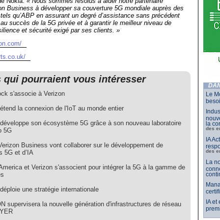
de Nokia.
« Nous sommes résolus à aider notre partenaire
zon Business à développer sa couverture 5G mondiale auprès des
e tels qu’ABP en assurant un degré d’assistance sans précédent
 au succès de la 5G privée et à garantir le meilleur niveau de
ilience et sécurité exigé par ses clients. »
zon.com/
ts.co.uk/
s qui pourraient vous intéresser
DAN
ck s'associe à Verizon
Le Mo
besoi
étend la connexion de l'IoT au monde entier
Indus
nouve
 développe son écosystème 5G grâce à son nouveau laboratoire
la co
des e
io 5G
IA Ac
Verizon Business vont collaborer sur le développement de
respo
des e
s 5G et d’IA
La no
 America et Verizon s'associent pour intégrer la 5G à la gamme de
conne
es
conti
Mana
déploie une stratégie internationale
certi
IA et
 supervisera la nouvelle génération d'infrastructures de réseau
premi
AYER