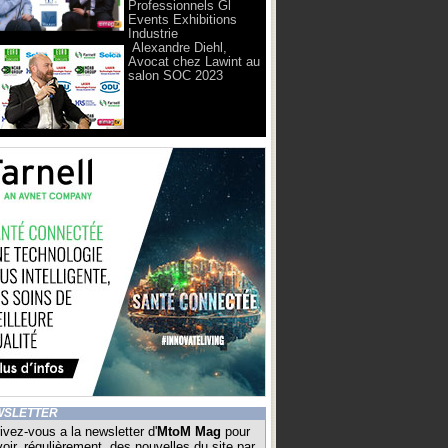
Professionnels Gl
Events Exhibitions
Industrie
Alexandre Diehl,
Avocat chez Lawint au
salon SOC 2023
WSLETTER
ivez-vous a la newsletter d'
MtoM Mag
pour
oir, régulièrement, des nouvelles du site par