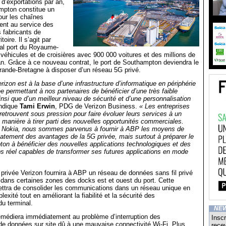
s d’exportations par an,
mpton constitue un
pour les chaînes
ent au service des
s fabricants de
toire. Il s’agit par
ipal port du Royaume-
véhicules et de croisières avec 900 000 voitures et des millions de
 an. Grâce à ce nouveau contrat, le port de Southampton deviendra le
rande-Bretagne à disposer d’un réseau 5G privé.
rizon est à la base d’une infrastructure d’informatique en périphérie
e permettant à nos partenaires de bénéficier d’une très faible
insi que d’un meilleur niveau de sécurité et d’une personnalisation
indique
Tami Erwin
, PDG de Verizon Business.
« Les entreprises
retrouvent sous pression pour faire évoluer leurs services à un
 manière à tirer parti des nouvelles opportunités commerciales.
Nokia, nous sommes parvenus à fournir à ABP les moyens de
atement des avantages de la 5G privée, mais surtout à préparer le
on à bénéficier des nouvelles applications technologiques et des
s réel capables de transformer ses futures applications en mode
privée Verizon fournira à ABP un réseau de données sans fil privé
é dans certaines zones des docks est et ouest du port. Cette
ettra de consolider les communications dans un réseau unique en
exité tout en améliorant la fiabilité et la sécurité des
u terminal.
NE
emédiera immédiatement au problème d’interruption des
Inscr
e données sur site dû à une mauvaise connectivité Wi-Fi. Plus
recev