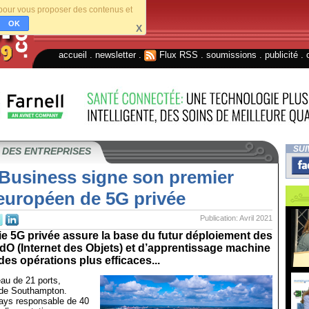
s pour vous proposer des contenus et
OK
X
accueil
.
newsletter
.
Flux RSS
.
soumissions
.
publicité
.
SUI
 DES ENTREPRISES
 Business signe son premier
 européen de 5G privée
Publication: Avril 2021
e 5G privée assure la base du futur déploiement des
IdO (Internet des Objets) et d’apprentissage machine
des opérations plus efficaces...
au de 21 ports,
 de Southampton.
pays responsable de 40