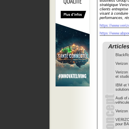
Business Group 
stratégique Veri
clients entrepris
visant à conduire
performances, rés
https://www.veri
https://www.abpor
Article
BlackRo
Verizon 
Verizon
et stud
IBM et 
solution
Audi of
véhicul
Verizon 
VERIZON
pour B