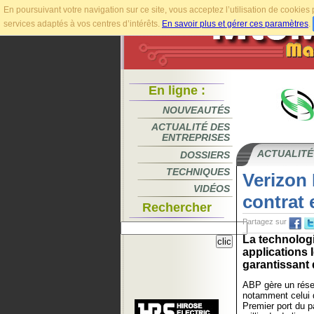
En poursuivant votre navigation sur ce site, vous acceptez l’utilisation de cookie
services adaptés à vos centres d’intérêts.
En savoir plus et gérer ces paramètres
.
En ligne :
NOUVEAUTÉS
ACTUALITÉ DES
ENTREPRISES
ACTUALITÉ
DOSSIERS
TECHNIQUES
Verizon
VIDÉOS
contrat
Rechercher
Partagez sur
La technologi
applications 
garantissant 
ABP gère un rése
notamment celui
Premier port du 