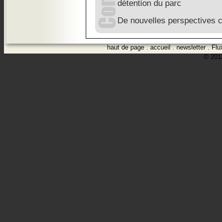
détention du parc
De nouvelles perspective
haut de page
.
accueil
.
newsletter
.
Flu
© 2012