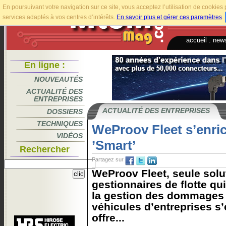
En poursuivant votre navigation sur ce site, vous acceptez l’utilisation de cookie
services adaptés à vos centres d’intérêts.
En savoir plus et gérer ces paramètres
.
accueil
.
news
En ligne :
NOUVEAUTÉS
ACTUALITÉ DES
ENTREPRISES
ACTUALITÉ DES ENTREPRISES
DOSSIERS
TECHNIQUES
WeProov Fleet s’enric
VIDÉOS
’Smart’
Rechercher
Partagez sur
WeProov Fleet, seule solu
gestionnaires de flotte qui 
la gestion des dommages e
véhicules d’entreprises s’
offre...