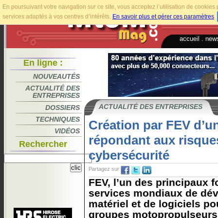
En poursuivant votre navigation sur ce site, vous acceptez l’utilisation de cookie
services adaptés à vos centres d’intérêts.
En savoir plus et gérer ces paramètres
.
accueil
.
news
En ligne :
NOUVEAUTÉS
ACTUALITÉ DES
ENTREPRISES
ACTUALITÉ DES ENTREPRISES
DOSSIERS
TECHNIQUES
Création par FEV d’u
VIDÉOS
répondant aux risques 
Rechercher
cybersécurité
Partagez sur
FEV, l’un des principaux 
services mondiaux de dé
matériel et de logiciels po
groupes motopropulseurs,