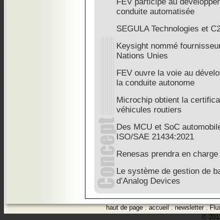
FEV participe au développe
conduite automatisée
SEGULA Technologies et C2A
Keysight nommé fournisseur
Nations Unies
FEV ouvre la voie au dévelo
la conduite autonome
Microchip obtient la certifi
véhicules routiers
Des MCU et SoC automobile
ISO/SAE 21434:2021
Renesas prendra en charge
Le système de gestion de ba
d’Analog Devices
haut de page
.
accueil
.
newsletter
.
Flu
© 2012