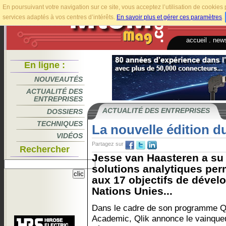
En poursuivant votre navigation sur ce site, vous acceptez l’utilisation de cookie
services adaptés à vos centres d’intérêts.
En savoir plus et gérer ces paramètres
.
accueil
.
news
En ligne :
NOUVEAUTÉS
ACTUALITÉ DES
ENTREPRISES
ACTUALITÉ DES ENTREPRISES
DOSSIERS
TECHNIQUES
La nouvelle édition d
VIDÉOS
Partagez sur
Rechercher
Jesse van Haasteren a su
solutions analytiques per
aux 17 objectifs de déve
Nations Unies...
Dans le cadre de son programme Q
Academic, Qlik annonce le vainque