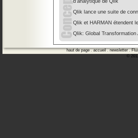
d’analytique de Qlik
Qlik lance une suite de co
Qlik et HARMAN étendent leu
Qlik: Global Transformatio
haut de page
.
accueil
.
newsletter
.
Flu
© 2012