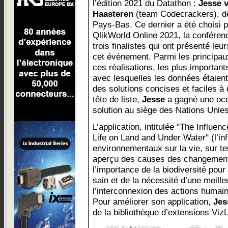
l’édition 2021 du Datathon :
Jesse 
Haasteren
(team Codecrackers), de
Pays-Bas. Ce dernier a été choisi p
QlikWorld Online 2021, la conférenc
trois finalistes qui ont présenté leu
cet évènement. Parmi les principaux
ces réalisations, les plus importants 
avec lesquelles les données étaient
des solutions concises et faciles à
tête de liste,
Jesse
a gagné une occ
solution au siège des Nations Unies
L’application, intitulée "The Influ
Life on Land and Under Water" (l’i
environnementaux sur la vie, sur te
aperçu des causes des changemen
l’importance de la biodiversité pou
sain et de la nécessité d’une meill
l’interconnexion des actions humain
Pour améliorer son application,
Jes
de la bibliothèque d’extensions VizL