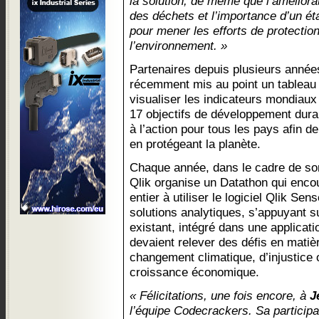
la solution, de même que l’amélior
des déchets et l’importance d’un état
pour mener les efforts de protectio
l’environnement. »
Partenaires depuis plusieurs années
récemment mis au point un tableau
visualiser les indicateurs mondiaux
17 objectifs de développement dura
à l’action pour tous les pays afin d
en protégeant la planète.
Chaque année, dans le cadre de s
Qlik organise un Datathon qui enc
entier à utiliser le logiciel Qlik Se
solutions analytiques, s’appuyant 
existant, intégré dans une applicati
devaient relever des défis en matièr
changement climatique, d’injustic
croissance économique.
« Félicitations, une fois encore, à
J
l’équipe Codecrackers. Sa participat