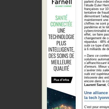
parlent d’eux-mê
l’étude Euler Her
françaises sur 10
tentative de frau
démontrant l’adapt
maintiennent une 
chiffres ne sont 
pandémie et le té
cybercriminalité 
effet, se faire p
changement de co
répandus : 48% d
subi ce type d’at
à 6 milliards de d
« Dans ce contex
solutions automa
s’affranchissant 
d’erreurs. Mieux v
s’avérer très salé
subi est supérieur
trésorerie des en
encore dans le co
Laurent Sarrat
, 
Une alliance
la tech lyon
C’est pour enraye