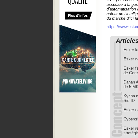
associée à la ges
d’automatisation
autour de l’intell
du marché d’ici la
https://www.esker.
Article
Esker l
Esker n
Esker fa
de Gart
Dahan A
de 5 M€
Kyriba m
Sis ID
Esker n
Cybercri
Esker re
stratégi