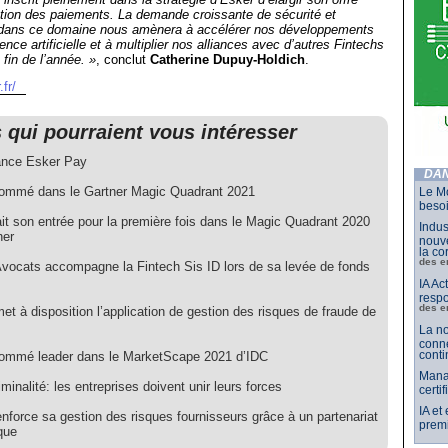
tion des paiements. La demande croissante de sécurité et
 dans ce domaine nous amènera à accélérer nos développements
igence artificielle et à multiplier nos alliances avec d’autres Fintechs
 fin de l’année. »
, conclut
Catherine Dupuy-Holdich
.
fr/
s qui pourraient vous intéresser
ance Esker Pay
DAN
ommé dans le Gartner Magic Quadrant 2021
Le Mo
besoi
it son entrée pour la première fois dans le Magic Quadrant 2020
Indus
ner
nouve
la co
des e
vocats accompagne la Fintech Sis ID lors de sa levée de fonds
IA Ac
respo
des e
et à disposition l’application de gestion des risques de fraude de
La no
conne
conti
ommé leader dans le MarketScape 2021 d’IDC
Mana
minalité: les entreprises doivent unir leurs forces
certi
IA et
nforce sa gestion des risques fournisseurs grâce à un partenariat
premi
que