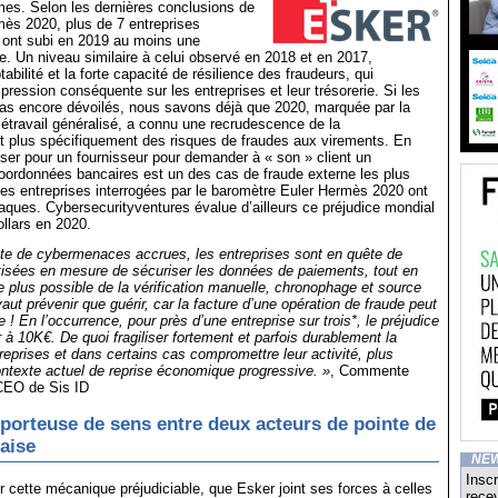
mes. Selon les dernières conclusions de
mès 2020, plus de 7 entreprises
 ont subi en 2019 au moins une
de. Un niveau similaire à celui observé en 2018 et en 2017,
abilité et la forte capacité de résilience des fraudeurs, qui
pression conséquente sur les entreprises et leur trésorerie. Si les
pas encore dévoilés, nous savons déjà que 2020, marquée par la
létravail généralisé, a connu une recrudescence de la
et plus spécifiquement des risques de fraudes aux virements. En
asser pour un fournisseur pour demander à « son » client un
ordonnées bancaires est un des cas de fraude externe les plus
es entreprises interrogées par le baromètre Euler Hermès 2020 ont
taques. Cybersecurityventures évalue d’ailleurs ce préjudice mondial
ollars en 2020.
te de cybermenaces accrues, les entreprises sont en quête de
tisées en mesure de sécuriser les données de paiements, tout en
le plus possible de la vérification manuelle, chronophage et source
aut prévenir que guérir, car la facture d’une opération de fraude peut
e ! En l’occurrence, pour près d’une entreprise sur trois*, le préjudice
 à 10K€. De quoi fragiliser fortement et parfois durablement la
treprises et dans certains cas compromettre leur activité, plus
ntexte actuel de reprise économique progressive. »
, Commente
CEO de Sis ID
 porteuse de sens entre deux acteurs de pointe de
naise
NE
Inscr
r cette mécanique préjudiciable, que Esker joint ses forces à celles
recev