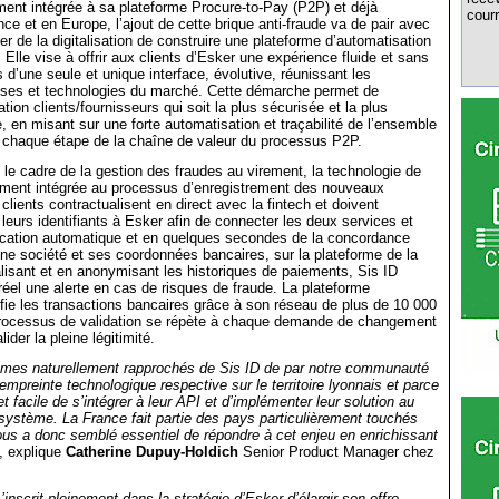
ment intégrée à sa plateforme Procure-to-Pay (P2P) et déjà
courr
nce et en Europe, l’ajout de cette brique anti-fraude va de pair avec
er de la digitalisation de construire une plateforme d’automatisation
 Elle vise à offrir aux clients d’Esker une expérience fluide et sans
 d’une seule et unique interface, évolutive, réunissant les
tises et technologies du marché. Cette démarche permet de
ation clients/fournisseurs qui soit la plus sécurisée et la plus
e, en misant sur une forte automatisation et traçabilité de l’ensemble
à chaque étape de la chaîne de valeur du processus P2P.
 le cadre de la gestion des fraudes au virement, la technologie de
tement intégrée au processus d’enregistrement des nouveaux
clients contractualisent en direct avec la fintech et doivent
 leurs identifiants à Esker afin de connecter les deux services et
fication automatique et en quelques secondes de la concordance
d’une société et ses coordonnées bancaires, sur la plateforme de la
lisant et en anonymisant les historiques de paiements, Sis ID
réel une alerte en cas de risques de fraude. La plateforme
tifie les transactions bancaires grâce à son réseau de plus de 10 000
processus de validation se répète à chaque demande de changement
ider la pleine légitimité.
es naturellement rapprochés de Sis ID de par notre communauté
empreinte technologique respective sur le territoire lyonnais et parce
 et facile de s’intégrer à leur API et d’implémenter leur solution au
système. La France fait partie des pays particulièrement touchés
 nous a donc semblé essentiel de répondre à cet enjeu en enrichissant
, explique
Catherine Dupuy-Holdich
Senior Product Manager chez
’inscrit pleinement dans la stratégie d’Esker d’élargir son offre