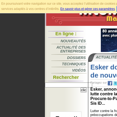
En poursuivant votre navigation sur ce site, vous acceptez l’utilisation de cookie
services adaptés à vos centres d’intérêts.
En savoir plus et gérer ces paramètres
.
En ligne :
NOUVEAUTÉS
ACTUALITÉ DES
ENTREPRISES
ACTUALITÉ
DOSSIERS
TECHNIQUES
Esker do
VIDÉOS
de nouve
Rechercher
Partagez sur
Esker, annonc
lutte contre 
Procure-to-Pa
Sis ID...
Lutter contre la 
préoccupations de