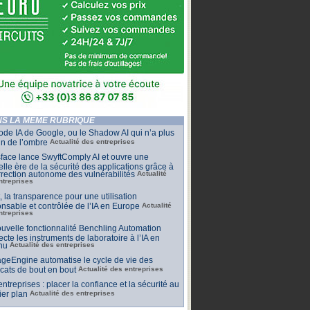
S LA MÊME RUBRIQUE
de IA de Google, ou le Shadow AI qui n’a plus
n de l’ombre
Actualité des entreprises
face lance SwyftComply AI et ouvre une
lle ère de la sécurité des applications grâce à
rrection autonome des vulnérabilités
Actualité
ntreprises
t, la transparence pour une utilisation
nsable et contrôlée de l’IA en Europe
Actualité
ntreprises
uvelle fonctionnalité Benchling Automation
cte les instruments de laboratoire à l’IA en
nu
Actualité des entreprises
geEngine automatise le cycle de vie des
ficats de bout en bout
Actualité des entreprises
 entreprises : placer la confiance et la sécurité au
er plan
Actualité des entreprises