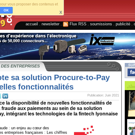
s pour vous proposer des contenus et
OK
X
accueil
.
newsletter
.
Flux RSS
.
soumissions
.
publicité
.
SUI
 DES ENTREPRISES
te sa solution Procure-to-Pay
lles fonctionnalités
Publication: Juin 2021
e la disponibilité de nouvelles fonctionnalités de
la fraude aux paiements au sein de sa solution
y, intégrant les technologies de la fintech lyonnaise
fraude : un enjeu au cœur des
s entreprises françaises : Les chiffres