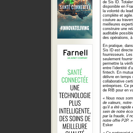
de Sis ID. Totale
disponible en Fra
la volonté du lead
complète et agile.
couture au travers
meilleures exper
construire une rel
auditable possibl
des opérations, 
En pratique, dans
Sis ID est direc
fournisseurs. Les 
seulement fournir
permettre la véri
entre l’identité 
fintech. En mutua
délivre en temps 
collaborative cer
entreprises. Ce 
de RIB pour en val
« Nous nous somm
de valeurs, notre 
qu’il a été rapide
sein de notre éco
par la fraude, il
notre offre P2P. »
Esker
« Ce partenariat s