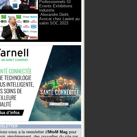
Professionnels Gl
Events Exhibitions
Industrie
Alexandre Diehl,
Avocat chez Lawint au
salon SOC 2023
WSLETTER
ivez-vous a la newsletter d'
MtoM Mag
pour
oir, régulièrement, des nouvelles du site par