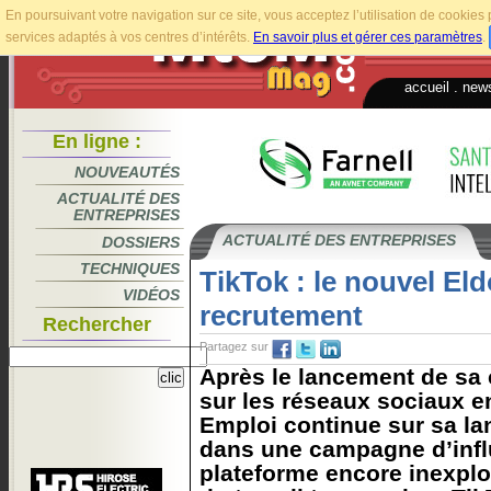
En poursuivant votre navigation sur ce site, vous acceptez l’utilisation de cookie
services adaptés à vos centres d’intérêts.
En savoir plus et gérer ces paramètres
.
accueil
.
news
En ligne :
NOUVEAUTÉS
ACTUALITÉ DES
ENTREPRISES
ACTUALITÉ DES ENTREPRISES
DOSSIERS
TECHNIQUES
TikTok : le nouvel El
VIDÉOS
recrutement
Rechercher
Partagez sur
Après le lancement de sa
sur les réseaux sociaux e
Emploi continue sur sa la
dans une campagne d’infl
plateforme encore inexplo