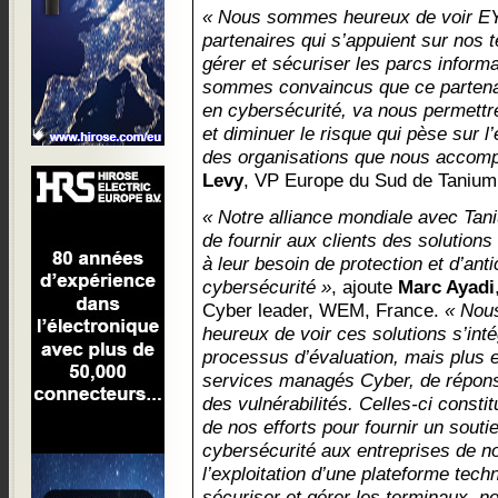
« Nous sommes heureux de voir EY
partenaires qui s’appuient sur nos 
gérer et sécuriser les parcs inform
sommes convaincus que ce partenari
en cybersécurité, va nous permettr
et diminuer le risque qui pèse sur 
des organisations que nous accom
Levy
, VP Europe du Sud de Tanium
« Notre alliance mondiale avec Tani
de fournir aux clients des solutions
à leur besoin de protection et d’ant
cybersécurité »
, ajoute
Marc Ayadi
Cyber leader, WEM, France.
« Nou
heureux de voir ces solutions s’in
processus d’évaluation, mais plus 
services managés Cyber, de réponse
des vulnérabilités. Celles-ci constit
de nos efforts pour fournir un souti
cybersécurité aux entreprises de no
l’exploitation d’une plateforme tech
sécuriser et gérer les terminaux, n