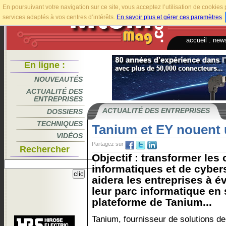
En poursuivant votre navigation sur ce site, vous acceptez l’utilisation de cookie
services adaptés à vos centres d’intérêts.
En savoir plus et gérer ces paramètres
.
accueil
.
news
En ligne :
NOUVEAUTÉS
ACTUALITÉ DES
ENTREPRISES
ACTUALITÉ DES ENTREPRISES
DOSSIERS
TECHNIQUES
Tanium et EY nouent 
VIDÉOS
Partagez sur
Rechercher
Objectif : transformer les
informatiques et de cybers
aidera les entreprises à é
leur parc informatique en 
plateforme de Tanium...
Tanium, fournisseur de solutions de