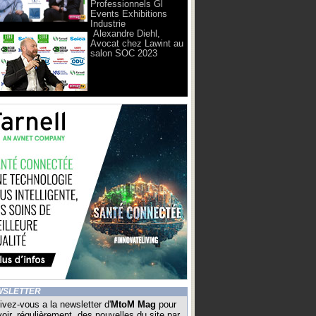
Professionnels Gl
Events Exhibitions
Industrie
Alexandre Diehl,
Avocat chez Lawint au
salon SOC 2023
WSLETTER
ivez-vous a la newsletter d'
MtoM Mag
pour
oir, régulièrement, des nouvelles du site par