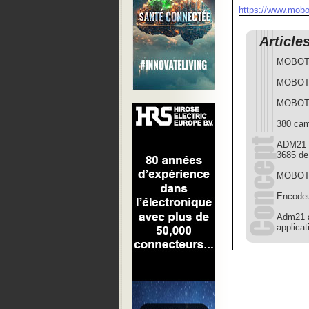
https://www.mobo
Article
MOBOTIX
MOBOTIX
MOBOTIX
380 cam
ADM21 p
3685 de
MOBOTI
Encodeu
Adm21 a
applicat