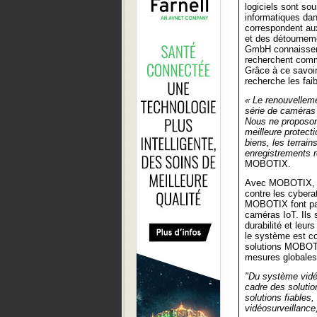
logiciels sont so
informatiques dan
correspondent au
et des détournem
GmbH connaissent
recherchent comme
Grâce à ce savoi
recherche les faib
« Le renouvellem
série de caméras 
Nous ne proposons
meilleure protect
biens, les terrai
enregistrements r
MOBOTIX.
Avec MOBOTIX, les
contre les cyber
MOBOTIX font par
caméras IoT. Ils 
durabilité et leu
le système est c
solutions MOBOTIX
mesures globale
"Du système vidéo
cadre des soluti
solutions fiables
vidéosurveillance