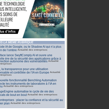
S LA MÊME RUBRIQUE
de IA de Google, ou le Shadow AI qui n’a plus
n de l’ombre
Actualité des entreprises
face lance SwyftComply AI et ouvre une
lle ère de la sécurité des applications grâce à
rrection autonome des vulnérabilités
Actualité
ntreprises
t, la transparence pour une utilisation
nsable et contrôlée de l’IA en Europe
Actualité
ntreprises
uvelle fonctionnalité Benchling Automation
cte les instruments de laboratoire à l’IA en
nu
Actualité des entreprises
geEngine automatise le cycle de vie des
ficats de bout en bout
Actualité des entreprises
 entreprises : placer la confiance et la sécurité au
er plan
Actualité des entreprises