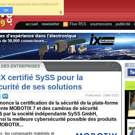
s pour vous proposer des contenus et
OK
X
accueil
.
newsletter
.
Flux RSS
.
soumissions
.
publicité
.
SUI
 DES ENTREPRISES
 certifié SySS pour la
urité de ses solutions
Publication: Juillet 2021
nce la certification de la sécurité de la plate-forme
gente MOBOTIX 7 et des caméras de sécurité
par la société indépendante SySS GmbH,
nsi la meilleure cybersécurité possible des produits
MOBOTIX...
s, les composants matériels et