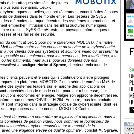
umis à des attaques simulées de pirates
s plusieurs scénarios. Ceux-ci
x cyberattaques actuelles, qui ont récemment conduit à des écoutes
ents de données dans le monde entier. Les testeurs de SySS
 les méthodes d’attaque récentes des systèmes informatiques et
nt empêcher l’intrusion dans les infrastructures numériques.
r-faire exclusif, SySS GmbH teste les paysages informatiques et
lesses et les failles de sécurité.
ent du certificat SySS pour notre plateforme MOBOTIX 7 et notre
Mx6 confirme notre action continue au service de la cybersécurité.
 à nos clients que des systèmes et solutions vidéo qui assurent la
ion possible non seulement pour les personnes, les installations, les
ns ou les bâtiments, mais aussi pour les données que nos
ecueillent »
, souligne
Hartmut Sprave
, directeur technique de
 clients peuvent être sûrs qu’ils continueront à être protégés
attaques. La plateforme MOBOTIX 7 et la série de caméras Mx6 de
tie des systèmes leaders sur le marché des applications de
sont appréciés dans le monde entier pour leur robustesse, leur
rs solutions économes en énergie. Malgré son approche décentralisée,
onforme aux normes ONVIF et H.264. En outre, tous les produits et
 sont intégrés dans la stratégie globale de cybersécurité, dont les
s sont regroupées dans le concept MOBOTIX Cactus.
 haut de gamme à notre offre de logiciels et d’applications dans le
ons complètes de gestion vidéo, nous sommes le fournisseur de
NE
, convaincantes et cyber-sécurisées sur le marché de la
Inscr
, avec une exigence élevée de qualité optimale"
, conclut
M. Sprave
.
recev