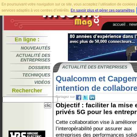
En poursuivant votre navigation sur ce site, vous acceptez l’utilisation de cookie
services adaptés à vos centres d’intérêts.
En savoir plus et gérer ces paramètres
.
accueil
.
news
En ligne :
NOUVEAUTÉS
ACTUALITÉ DES
ENTREPRISES
ACTUALITÉ DES ENTREPRISES
DOSSIERS
TECHNIQUES
Qualcomm et Capgemi
VIDÉOS
intention de collabore
Rechercher
Partagez sur
Objectif : faciliter la mi
privés 5G pour les entrepri
Cette collaboration vise à améliorer
l’interopérabilité pour assurer aux
entreprises des performances solide