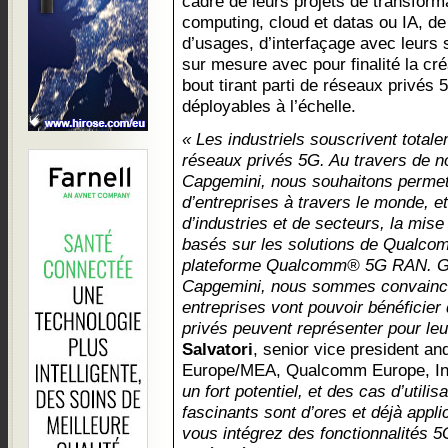
cadre de leurs projets de transfor
computing, cloud et datas ou IA, d
d’usages, d’interfaçage avec leurs
sur mesure avec pour finalité la cré
bout tirant parti de réseaux privés 
déployables à l’échelle.
« Les industriels souscrivent totale
réseaux privés 5G. Au travers de no
Capgemini, nous souhaitons permet
d’entreprises à travers le monde, et
d’industries et de secteurs, la mis
basés sur les solutions de Qualcom
plateforme Qualcomm® 5G RAN. Grâ
Capgemini, nous sommes convainc
entreprises vont pouvoir bénéficie
privés peuvent représenter pour leur
Salvatori
, senior vice president a
Europe/MEA, Qualcomm Europe, I
un fort potentiel, et des cas d’utili
fascinants sont d’ores et déjà appli
vous intégrez des fonctionnalités 5G