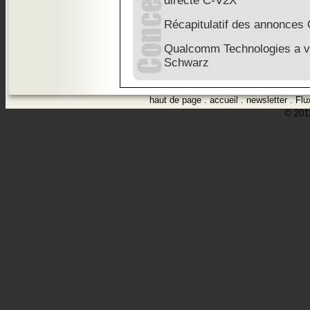
directe C-V2X
Récapitulatif des annonce
Qualcomm Technologies a va
Schwarz
haut de page
.
accueil
.
newsletter
.
Flu
© 2012