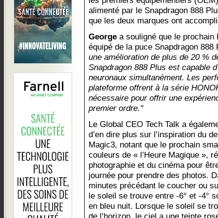
les premiers équipementiers (OEM)
alimenté par le Snapdragon 888 Plus
que les deux marques ont accompl
George
a souligné que le prochai
équipé de la puce Snapdragon 888
une amélioration de plus de 20 % d
Snapdragon 888 Plus est capable d
neuronaux simultanément. Les perf
plateforme offrent à la série HONOR 
nécessaire pour offrir une expérien
premier ordre."
Le Global CEO Tech Talk a égalem
d’en dire plus sur l’inspiration du
Magic3, notant que le prochain smar
couleurs de « l’Heure Magique », r
photographie et du cinéma pour êtr
journée pour prendre des photos. D
minutes précédant le coucher ou suiv
le soleil se trouve entre -6° et -4° s
en bleu nuit. Lorsque le soleil se t
de l’horizon, le ciel a une teinte r