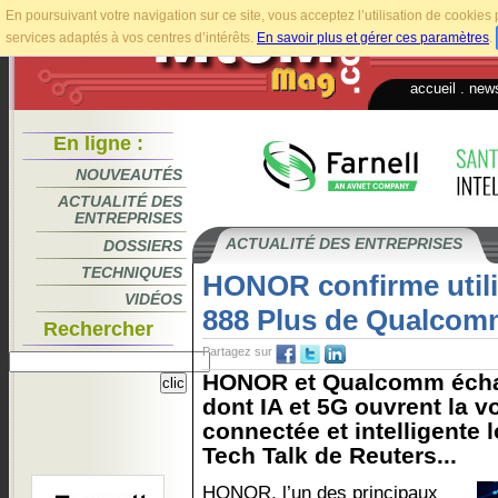
En poursuivant votre navigation sur ce site, vous acceptez l’utilisation de cookie
services adaptés à vos centres d’intérêts.
En savoir plus et gérer ces paramètres
.
accueil
.
news
En ligne :
NOUVEAUTÉS
ACTUALITÉ DES
ENTREPRISES
ACTUALITÉ DES ENTREPRISES
DOSSIERS
TECHNIQUES
HONOR confirme utili
VIDÉOS
888 Plus de Qualcom
Rechercher
Partagez sur
HONOR et Qualcomm échan
dont IA et 5G ouvrent la v
connectée et intelligente 
Tech Talk de Reuters...
HONOR, l’un des principaux