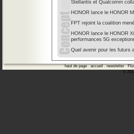
Stellantis et Qualcomm coll
HONOR lance le HONOR Ma
FPT rejoint la coalition m
HONOR lance le HONOR X8
performances 5G exceptionn
Quel avenir pour les futurs 
haut de page
.
accueil
.
newsletter
.
Flu
© 2012