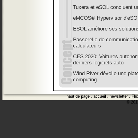
Tuxera et eSOL concluent un
eMCOS® Hypervisor d'eSO
ESOL améliore ses solutio
Passerelle de communicatio
calculateurs
CES 2020: Voitures autonom
derniers logiciels auto
Wind River dévoile une plate
computing
haut de page
.
accueil
.
newsletter
.
Flu
© 2012