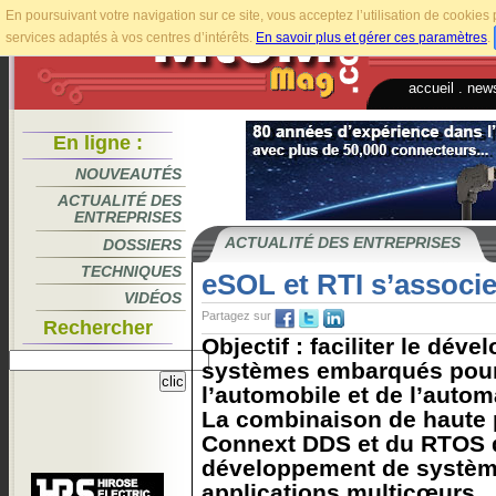
En poursuivant votre navigation sur ce site, vous acceptez l’utilisation de cookie
services adaptés à vos centres d’intérêts.
En savoir plus et gérer ces paramètres
.
accueil
.
news
En ligne :
NOUVEAUTÉS
ACTUALITÉ DES
ENTREPRISES
ACTUALITÉ DES ENTREPRISES
DOSSIERS
TECHNIQUES
eSOL et RTI s’associ
VIDÉOS
Partagez sur
Rechercher
Objectif : faciliter le dév
systèmes embarqués pour
l’automobile et de l’automa
La combinaison de haute 
Connext DDS et du RTOS d
développement de systèm
applications multicœurs...