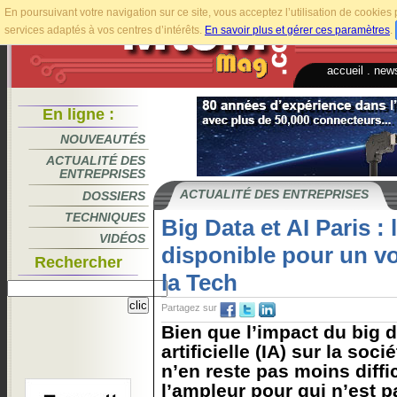
En poursuivant votre navigation sur ce site, vous acceptez l’utilisation de cookie
services adaptés à vos centres d’intérêts.
En savoir plus et gérer ces paramètres
.
accueil
.
news
En ligne :
NOUVEAUTÉS
ACTUALITÉ DES
ENTREPRISES
ACTUALITÉ DES ENTREPRISES
DOSSIERS
TECHNIQUES
Big Data et AI Paris : 
VIDÉOS
disponible pour un v
Rechercher
la Tech
Partagez sur
Bien que l’impact du big da
artificielle (IA) sur la soci
n’en reste pas moins diffi
l’ampleur pour qui n’est pa