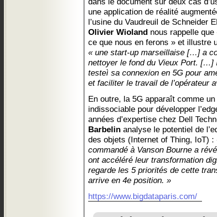
dans le document sur deux cas d’us
une application de réalité augment
l’usine du Vaudreuil de Schneider E
Olivier Wioland
nous rappelle que 
ce que nous en ferons » et illustre
« une start-up marseillaise […] a c
nettoyer le fond du Vieux Port. […]
testeì sa connexion en 5G pour amél
et faciliter le travail de l’opérateu
En outre, la 5G apparaît comme un 
indissociable pour développer l’edg
années d’expertise chez Dell Tec
Barbelin
analyse le potentiel de l’e
des objets (Internet of Thing, IoT) :
commandé à Vanson Bourne a révél
ont accéléré leur transformation dig
regarde les 5 priorités de cette tra
arrive en 4e position. »
https://www.bigdataparis.com/