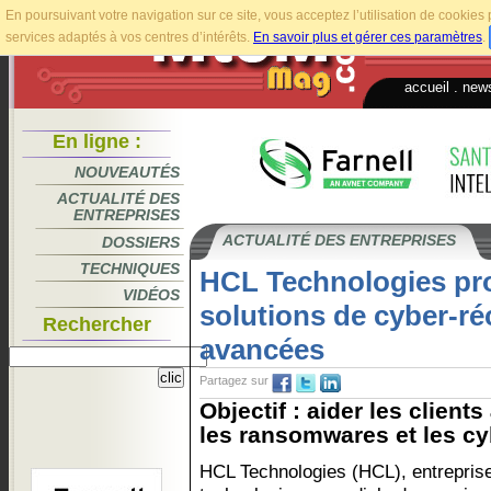
En poursuivant votre navigation sur ce site, vous acceptez l’utilisation de cookie
services adaptés à vos centres d’intérêts.
En savoir plus et gérer ces paramètres
.
accueil
.
news
En ligne :
NOUVEAUTÉS
ACTUALITÉ DES
ENTREPRISES
ACTUALITÉ DES ENTREPRISES
DOSSIERS
TECHNIQUES
HCL Technologies pr
VIDÉOS
solutions de cyber-ré
Rechercher
avancées
Partagez sur
Objectif : aider les client
les ransomwares et les cy
HCL Technologies (HCL), entrepris