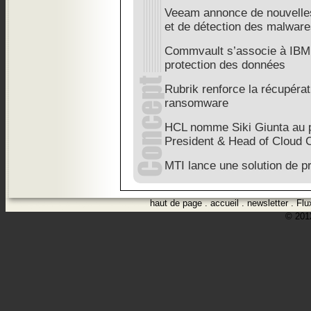
Veeam annonce de nouvelles 
et de détection des malwar
Commvault s’associe à IBM p
protection des données
Rubrik renforce la récupéra
ransomware
HCL nomme Siki Giunta au p
President & Head of Cloud 
MTI lance une solution de p
haut de page
.
accueil
.
newsletter
.
Flu
© 2012