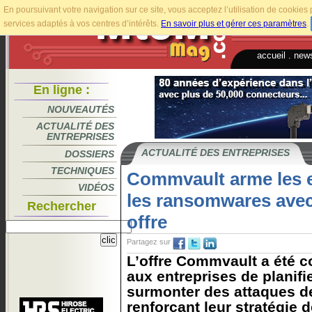
En poursuivant votre navigation sur ce site, vous acceptez l’utilisation de cookie
services adaptés à vos centres d’intérêts.
En savoir plus et gérer ces paramètres
.
accueil
.
news
En ligne :
NOUVEAUTÉS
ACTUALITÉ DES
ENTREPRISES
ACTUALITÉ DES ENTREPRISES
DOSSIERS
TECHNIQUES
Commvault arme les e
VIDÉOS
les ransomwares avec
Rechercher
offre
Partagez sur
L’offre Commvault a été 
aux entreprises de planifie
surmonter des attaques d
renforçant leur stratégie 