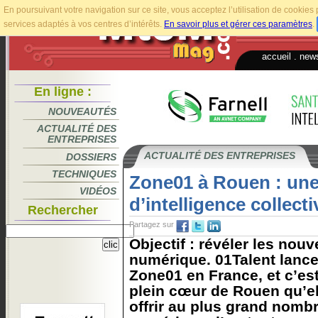
En poursuivant votre navigation sur ce site, vous acceptez l’utilisation de cookie
services adaptés à vos centres d’intérêts.
En savoir plus et gérer ces paramètres
.
accueil
.
news
En ligne :
NOUVEAUTÉS
ACTUALITÉ DES
ENTREPRISES
ACTUALITÉ DES ENTREPRISES
DOSSIERS
TECHNIQUES
Zone01 à Rouen : un
VIDÉOS
d’intelligence collecti
Rechercher
Partagez sur
Objectif : révéler les nou
numérique. 01Talent lance
Zone01 en France, et c’es
plein cœur de Rouen qu’el
offrir au plus grand nomb