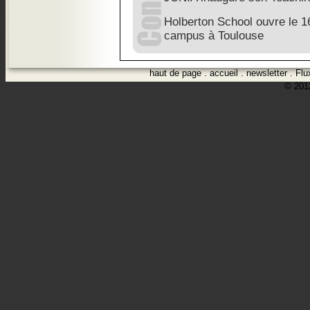
Holberton School ouvre le 
campus à Toulouse
haut de page
.
accueil
.
newsletter
.
Flu
© 2012