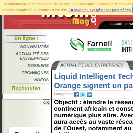
En poursuivant votre navigation sur ce site, vous acceptez l’utilisation de cookie
services adaptés à vos centres d’intérêts.
En savoir plus et gérer ces paramètres
.
accueil
.
news
En ligne :
NOUVEAUTÉS
ACTUALITÉ DES
ENTREPRISES
ACTUALITÉ DES ENTREPRISES
DOSSIERS
TECHNIQUES
Liquid Intelligent Tec
VIDÉOS
Orange signent un pa
Rechercher
Partagez sur
Objectif : étendre le rése
continent africain et cons
numérique plus sûre. Avec
aura accès au vaste résea
de l’Ouest, notamment au