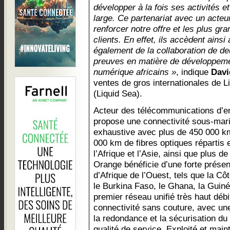
développer à la fois ses activités e
large. Ce partenariat avec un acteur
renforcer notre offre et les plus gr
clients. En effet, ils accèdent ains
également de la collaboration de deu
preuves en matière de développeme
numérique africains »
, indique
Davi
ventes de gros internationales de Li
(Liquid Sea).
Acteur des télécommunications d’e
propose une connectivité sous-marine
exhaustive avec plus de 450 000 k
000 km de fibres optiques répartis e
l’Afrique et l’Asie, ainsi que plus 
Orange bénéficie d’une forte prés
d’Afrique de l’Ouest, tels que la Côt
le Burkina Faso, le Ghana, la Guinée 
premier réseau unifié très haut débi
connectivité sans couture, avec une
la redondance et la sécurisation du
qualité de service. Exploité et mai