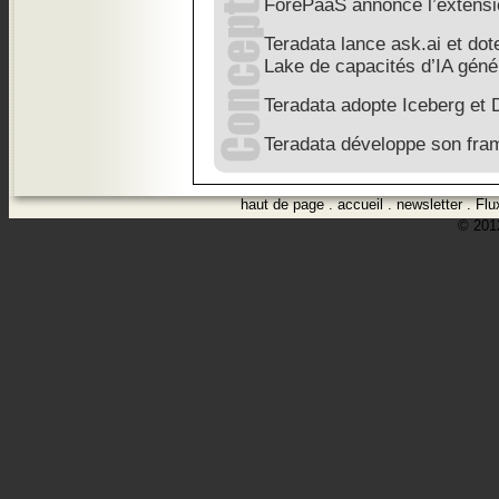
ForePaaS annonce l’extensi
Teradata lance ask.ai et do
Lake de capacités d’IA géné
Teradata adopte Iceberg et 
Teradata développe son fra
haut de page
.
accueil
.
newsletter
.
Flu
© 2012