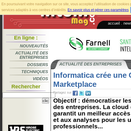
En poursuivant votre navigation sur ce site, vous acceptez l’utilisation de cookie
services adaptés à vos centres d’intérêts.
En savoir plus et gérer ces paramètres
.
accueil
.
news
En ligne :
NOUVEAUTÉS
ACTUALITÉ DES
ENTREPRISES
ACTUALITÉ DES ENTREPRISES
DOSSIERS
TECHNIQUES
Informatica crée une
VIDÉOS
Marketplace
Rechercher
Partagez sur
Objectif : démocratiser le
des entreprises. La cloud
garantit un meilleur accè
et aux analyses pour les u
professionnels...