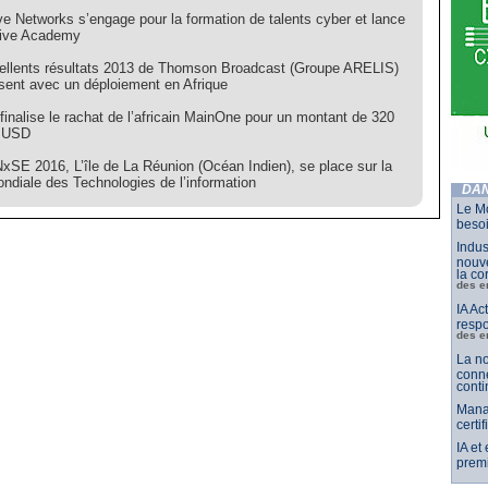
ve Networks s’engage pour la formation de talents cyber et lance
sive Academy
ellents résultats 2013 de Thomson Broadcast (Groupe ARELIS)
isent avec un déploiement en Afrique
finalise le rachat de l’africain MainOne pour un montant de 320
s USD
xSE 2016, L’île de La Réunion (Océan Indien), se place sur la
ndiale des Technologies de l’information
DAN
Le Mo
besoi
Indus
nouve
la co
des e
IA Ac
respo
des e
La no
conne
conti
Mana
certi
IA et
premi