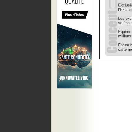
Exclusi
l’Exclu
Les exc
se final
Equinix 
million
Forum N
carte mo