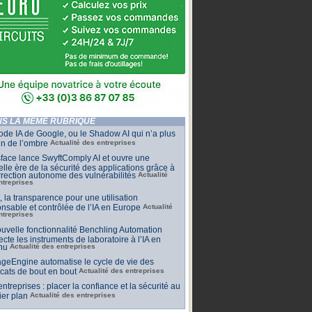
S LA MÊME RUBRIQUE
de IA de Google, ou le Shadow AI qui n’a plus
n de l’ombre
Actualité des entreprises
face lance SwyftComply AI et ouvre une
lle ère de la sécurité des applications grâce à
rrection autonome des vulnérabilités
Actualité
ntreprises
t, la transparence pour une utilisation
nsable et contrôlée de l’IA en Europe
Actualité
ntreprises
uvelle fonctionnalité Benchling Automation
cte les instruments de laboratoire à l’IA en
nu
Actualité des entreprises
geEngine automatise le cycle de vie des
ficats de bout en bout
Actualité des entreprises
 entreprises : placer la confiance et la sécurité au
er plan
Actualité des entreprises