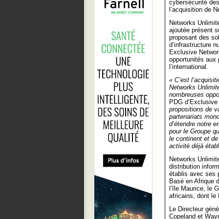
cybersécurité des
l’acquisition de 
Networks Unlimite
ajoutée présent s
proposant des sol
d’infrastructure 
Exclusive Network
opportunités aux 
l’international.
« C’est l’acquisit
Networks Unlimite
nombreuses oppor
PDG d’Exclusive
propositions de v
partenariats mond
d’étendre notre e
pour le Groupe qu
le continent et d
activité déjà étab
Networks Unlimit
distribution info
établis avec ses 
Basé en Afrique 
l’île Maurice, le
africains, dont le
Le Directeur géné
Copeland et Wayne