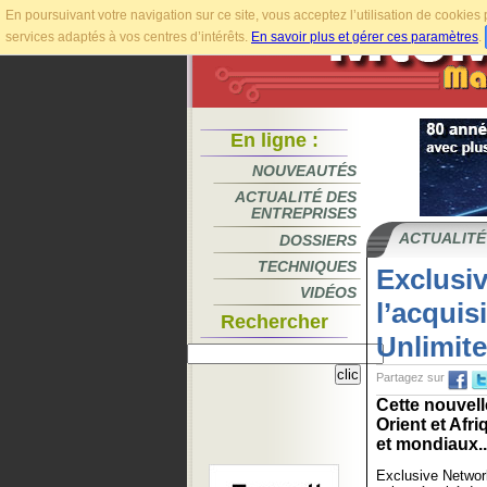
En poursuivant votre navigation sur ce site, vous acceptez l’utilisation de cookie
services adaptés à vos centres d’intérêts.
En savoir plus et gérer ces paramètres
.
En ligne :
NOUVEAUTÉS
ACTUALITÉ DES
ENTREPRISES
ACTUALITÉ
DOSSIERS
TECHNIQUES
Exclusi
VIDÉOS
l’acquis
Rechercher
Unlimit
Partagez sur
Cette nouvell
Orient et Afr
et mondiaux..
Exclusive Network