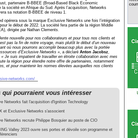
ust, partenaire B-BBEE (Broad-Based Black Economic
courr
a société en Afrique du Sud. Après l’acquisition, Networks
vera sa notation B-BBEE de niveau 1.
d opérera sous la marque Exclusive Networks une fois l’intégration
pour le début de 2022. La société fera partie de la région Middle
A), dirigée par Nathan Clements.
lente nouvelle pour nos collaborateurs et pour tous nos clients et
’est pas la fin de notre voyage, mais plutôt le début d’un nouveau
nant où nous pourrons accomplir beaucoup plus avec la portée
ressources d’Exclusive Networks »
, a déclaré
Anton Jacobsz
,
.
« Je suis impatient de travailler en étroite collaboration avec mes
ute la région pour étendre notre offre de partenaires, notamment
es, et pour maintenir les normes élevées auxquelles nos clients
usive-networks.com/
s qui pourraient vous intéresser
e Networks fait l'acquisition d'Ignition Technology
X et Exclusive Networks s'associent
ve Networks recrute Philippe Bosquier au poste de CIO
G Valley 2023 ouvre ses portes et dévoile son programme et
férenciers