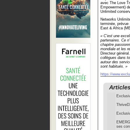
avec The Love Tr
Empowerment) de l
Unlimited conser
Networks Unlimite
terminée, prévue 
East & Africa (ME
« C’est une excel
partenaires. Ce n
chapitre passion
mondiale et les 
Directeur général
collègues dans to
autour des servic
sont habitués. »
https://www.excl
Article
Exclusiv
ThriveD
Exclusi
EMERGIN
ses con