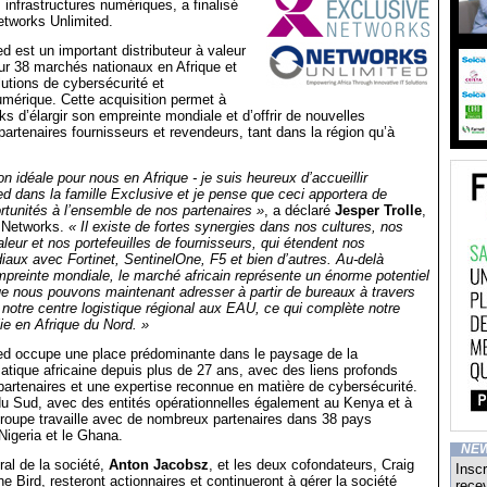
 infrastructures numériques, a finalisé
Networks Unlimited.
d est un important distributeur à valeur
ur 38 marchés nationaux en Afrique et
utions de cybersécurité et
numérique. Cette acquisition permet à
s d’élargir son empreinte mondiale et d’offrir de nouvelles
partenaires fournisseurs et revendeurs, tant dans la région qu’à
ion idéale pour nous en Afrique - je suis heureux d’accueillir
d dans la famille Exclusive et je pense que ceci apportera de
tunités à l’ensemble de nos partenaires »
, a déclaré
Jesper Trolle
,
 Networks.
« Il existe de fortes synergies dans nos cultures, nos
aleur et nos portefeuilles de fournisseurs, qui étendent nos
iaux avec Fortinet, SentinelOne, F5 et bien d’autres. Au-delà
mpreinte mondiale, le marché africain représente un énorme potentiel
e nous pouvons maintenant adresser à partir de bureaux à travers
e notre centre logistique régional aux EAU, ce qui complète notre
lie en Afrique du Nord. »
ed occupe une place prédominante dans le paysage de la
rmatique africaine depuis plus de 27 ans, avec des liens profonds
partenaires et une expertise reconnue en matière de cybersécurité.
du Sud, avec des entités opérationnelles également au Kenya et à
 Groupe travaille avec de nombreux partenaires dans 38 pays
 Nigeria et le Ghana.
NE
ral de la société,
Anton Jacobsz
, et les deux cofondateurs, Craig
Inscr
 Bird, resteront actionnaires et continueront à gérer la société
recev