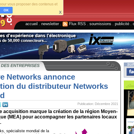
s pour vous proposer des contenus et
OK
X
accueil
.
newsletter
.
Flux RSS
.
soumissions
.
publicité
.
SUI
 DES ENTREPRISES
ve Networks annonce
ition du distributeur Networks
ed
Publication: Décembre 2021
e acquisition marque la création de la région Moyen-
ique (MEA) pour accompagner les partenaires locaux
.
s, spécialiste mondial de la