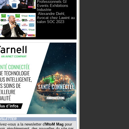
Professionnels Gl
Events Exhibitions
Industrie
Alexandre Diehl,
Avocat chez Lawint au
salon SOC 2023
WSLETTER
ivez-vous a la newsletter d'
MtoM Mag
pour
oir, régulièrement, des nouvelles du site par