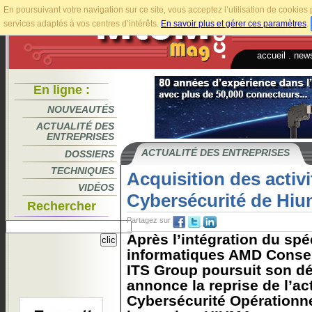
En poursuivant votre navigation sur ce site, vous acceptez l’utilisation de cookie
services adaptés à vos centres d’intérêts.
En savoir plus et gérer ces paramètres
.
accueil
.
news
En ligne :
NOUVEAUTÉS
ACTUALITÉ DES
ENTREPRISES
ACTUALITÉ DES ENTREPRISES
DOSSIERS
TECHNIQUES
Acquisition des activ
VIDÉOS
Cybersécurité de Hiu
Rechercher
Partagez sur
Après l’intégration du spé
informatiques AMD Consei
ITS Group poursuit son d
annonce la reprise de l’ac
Cybersécurité Opérationne