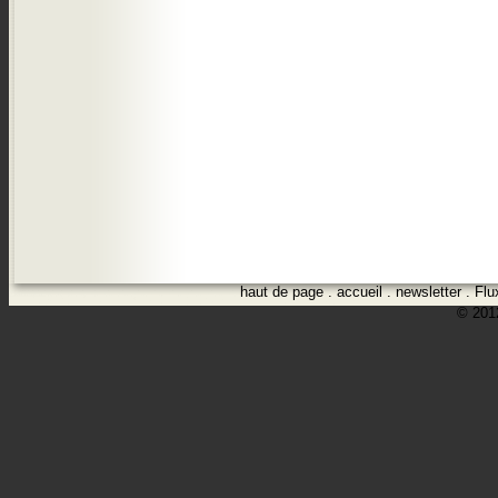
haut de page
.
accueil
.
newsletter
.
Flu
© 2012