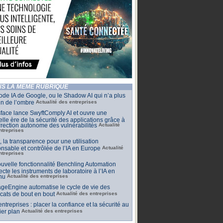
S LA MÊME RUBRIQUE
de IA de Google, ou le Shadow AI qui n’a plus
n de l’ombre
Actualité des entreprises
face lance SwyftComply AI et ouvre une
lle ère de la sécurité des applications grâce à
rrection autonome des vulnérabilités
Actualité
ntreprises
t, la transparence pour une utilisation
nsable et contrôlée de l’IA en Europe
Actualité
ntreprises
uvelle fonctionnalité Benchling Automation
cte les instruments de laboratoire à l’IA en
nu
Actualité des entreprises
geEngine automatise le cycle de vie des
ficats de bout en bout
Actualité des entreprises
 entreprises : placer la confiance et la sécurité au
er plan
Actualité des entreprises