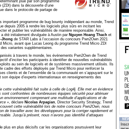
 déterminant joué par son programme
ve (ZDI) dans la découverte d’une
ique dans le protocole de partage de
lus important programme de bug bounty indépendant au monde, Trend
e depuis 2005 à rendre les logiciels plus sûrs en incitant les
cter et publier les vulnérabilités de manière responsable. Ainsi,
é a été initialement divulguée à Austin par
Nguyen Hoang Thach
et
g-Jhong
de STAR Labs à l’occasion du concours Pwn2Own 2021
nd Micro, avant que Lucas Leong du programme Trend Micro ZDI
te des variantes supplémentaires.
ganisés à travers le monde, les événements Pwn2Own de Trend
ectif d’inciter les participants à identifier de nouvelles vulnérabilités
ploits au sein de logiciels et de systèmes massivement utilisés. Ils
 le cadre des efforts déployés par Trend Micro pour renforcer la
ses clients et de l’ensemble de la communauté en s’appuyant sur le
 son équipe d’experts internationaux en renseignements des
e cette vulnérabilité fait suite à celle de Log4j. Elle met en évidence
s sont confrontées de nombreuses équipes sécurité pour atténuer
un environnement comprenant une multitude d’applications et de
urce »
, déclare
Nicolas Arpagian
, Director Security Strategy, Trend
couvert cette vulnérabilité lors de notre concours Pwn2Own, nous
on de travailler avec les développeurs pour la corriger rapidement et
sable. Jusqu’à présent, nous n’avons pas identifié d’attaques
NE
Inscr
de plus en plus décisifs car les organisations poursuivent leur
recev