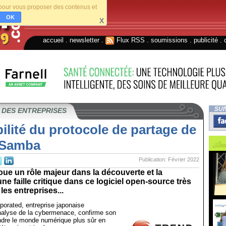
s pour vous proposer des contenus et
OK
X
accueil
.
newsletter
.
Flux RSS
.
soumissions
.
publicité
.
SUI
 DES ENTREPRISES
ilité du protocole de partage de
s Samba
Publication: Février 2022
oue un rôle majeur dans la découverte et la
une faille critique dans ce logiciel open-source très
les entreprises...
porated, entreprise japonaise
analyse de la cybermenace, confirme son
dre le monde numérique plus sûr en