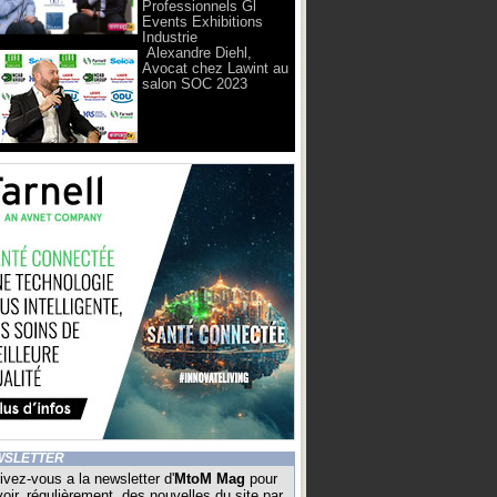
Professionnels Gl
Events Exhibitions
Industrie
Alexandre Diehl,
Avocat chez Lawint au
salon SOC 2023
WSLETTER
ivez-vous a la newsletter d'
MtoM Mag
pour
oir, régulièrement, des nouvelles du site par