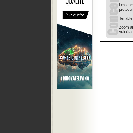
Les che
protoco
Tenable
Zoom an
vulnérab