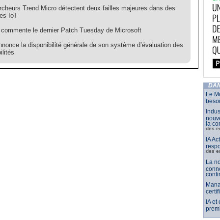
rcheurs Trend Micro détectent deux failles majeures dans des
les IoT
 commente le dernier Patch Tuesday de Microsoft
nonce la disponibilité générale de son système d’évaluation des
ilités
DAN
Le Mo
besoi
Indus
nouve
la co
des e
IA Ac
respo
des e
La no
conne
conti
Mana
certi
IA et
premi