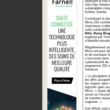
exposant le rôle
Zero Day Initiati
vulnérabilité crit
fichiers Samba.
Constituant le p
Micro ZDI contribu
chercheurs à déte
cette vulnérabilit
Billy Jheng Bin
organisé par Tre
n’identifie ensui
Régulièrement or
Micro ont pour obj
et de nouveaux ex
s’inscrivent dans
cybersécurité de 
programme ZDI et
menaces.
« La divulgation d
les défis auxquel
les risques dans 
logiciels open so
Micro.
« Ayant dé
avons eu l’occasi
de manière respon
majeures. »
Ces efforts sont 