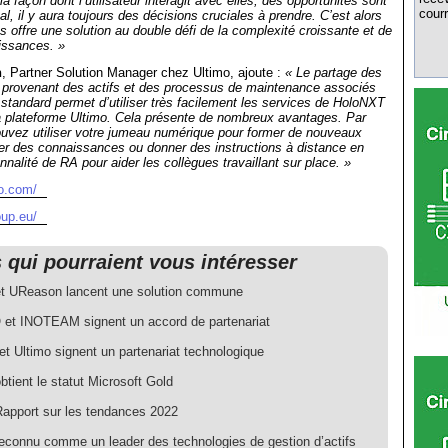
la façon dont l’utilisateur interagit avec elles, des opportunités sont
courr
l, il y aura toujours des décisions cruciales à prendre. C’est alors
offre une solution au double défi de la complexité croissante et de
issances. »
n
, Partner Solution Manager chez Ultimo, ajoute :
« Le partage des
 provenant des actifs et des processus de maintenance associés
I standard permet d’utiliser très facilement les services de HoloNXT
a plateforme Ultimo. Cela présente de nombreux avantages. Par
uvez utiliser votre jumeau numérique pour former de nouveaux
er des connaissances ou donner des instructions à distance en
ionnalité de RA pour aider les collègues travaillant sur place. »
mo.com/
oup.eu/
s qui pourraient vous intéresser
et UReason lancent une solution commune
et INOTEAM signent un accord de partenariat
t Ultimo signent un partenariat technologique
btient le statut Microsoft Gold
Rapport sur les tendances 2022
reconnu comme un leader des technologies de gestion d’actifs