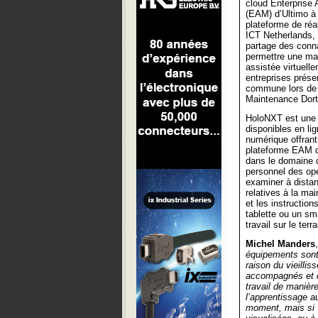
cloud Enterprise
(EAM) d’Ultimo à
plateforme de réal
ICT Netherlands, a
partage des conn
permettre une ma
assistée virtuell
entreprises présen
commune lors de
Maintenance Dort
HoloNXT est une 
disponibles en li
numérique offrant 
plateforme EAM d’
dans le domaine d
personnel des op
examiner à distan
relatives à la ma
et les instructio
tablette ou un sm
travail sur le terra
Michel Manders
équipements sont
raison du vieilli
accompagnés et d’
travail de manièr
l’apprentissage au
moment, mais si 