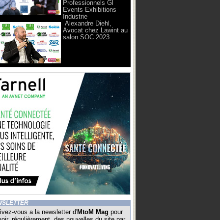
Professionnels Gl
Events Exhibitions
Industrie
Alexandre Diehl,
Avocat chez Lawint au
salon SOC 2023
WSLETTER
ivez-vous a la newsletter d'
MtoM Mag
pour
oir, régulièrement, des nouvelles du site par