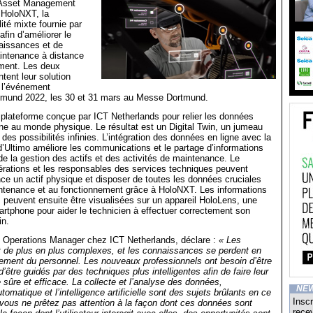
 Asset Management
 HoloNXT, la
ité mixte fournie par
fin d’améliorer le
aissances et de
intenance à distance
ement. Les deux
tent leur solution
 l’événement
mund 2022, les 30 et 31 mars au Messe Dortmund.
plateforme conçue par ICT Netherlands pour relier les données
gne au monde physique. Le résultat est un Digital Twin, un jumeau
des possibilités infinies. L’intégration des données en ligne avec la
Ultimo améliore les communications et le partage d’informations
e la gestion des actifs et des activités de maintenance. Le
érations et les responsables des services techniques peuvent
ce un actif physique et disposer de toutes les données cruciales
intenance et au fonctionnement grâce à HoloNXT. Les informations
ns peuvent ensuite être visualisées sur un appareil HoloLens, une
artphone pour aider le technicien à effectuer correctement son
in.
, Operations Manager chez ICT Netherlands, déclare :
« Les
 de plus en plus complexes, et les connaissances se perdent en
ssement du personnel. Les nouveaux professionnels ont besoin d’être
être guidés par des techniques plus intelligentes afin de faire leur
e sûre et efficace. La collecte et l’analyse des données,
NE
tomatique et l’intelligence artificielle sont des sujets brûlants en ce
Inscr
vous ne prêtez pas attention à la façon dont ces données sont
recev