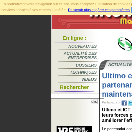
En poursuivant votre navigation sur ce site, vous acceptez l’utilisation de cookie
services adaptés à vos centres d’intérêts.
En savoir plus et gérer ces paramètres
.
En ligne :
NOUVEAUTÉS
ACTUALITÉ DES
ENTREPRISES
ACTUALITÉ
DOSSIERS
TECHNIQUES
Ultimo 
VIDÉOS
partenar
Rechercher
maintena
Partagez sur
Ultimo et ICT
leurs forces p
améliorer l’ef
Le partenariat co