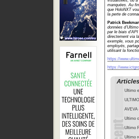
visualisées, ou à 
manquées. Au fina
que HoloNXT vous 
la perte de conna
Patrick Beekma
données d’Ultimo
par le biais d’AP
directement via l
exemple, vous po
employés, partag
utilisant la fonct
https://www.ulti
https://www.ictgr
Article
Ultimo 
ULTIMO 
AVEVA e
Ultimo o
Ultimo 
Ultimo 