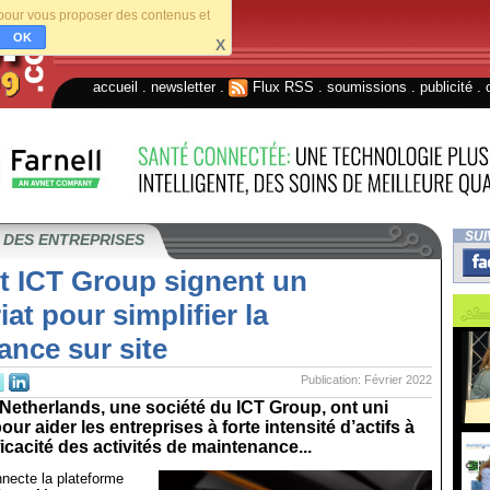
s pour vous proposer des contenus et
OK
X
accueil
.
newsletter
.
Flux RSS
.
soumissions
.
publicité
.
SUI
 DES ENTREPRISES
et ICT Group signent un
iat pour simplifier la
nce sur site
Publication: Février 2022
 Netherlands, une société du ICT Group, ont uni
our aider les entreprises à forte intensité d’actifs à
ficacité des activités de maintenance...
nnecte la plateforme