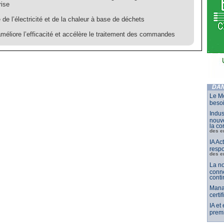
rise
 de l’électricité et de la chaleur à base de déchets
méliore l’efficacité et accélère le traitement des commandes
DAN
Le Mo
besoi
Indus
nouve
la co
des e
IA Ac
respo
des e
La no
conne
conti
Mana
certi
IA et
premi