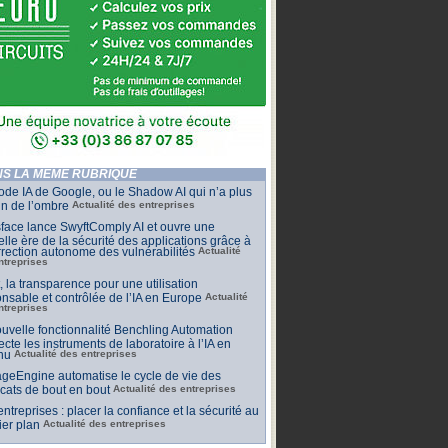
S LA MÊME RUBRIQUE
de IA de Google, ou le Shadow AI qui n’a plus
n de l’ombre
Actualité des entreprises
face lance SwyftComply AI et ouvre une
lle ère de la sécurité des applications grâce à
rrection autonome des vulnérabilités
Actualité
ntreprises
t, la transparence pour une utilisation
nsable et contrôlée de l’IA en Europe
Actualité
ntreprises
uvelle fonctionnalité Benchling Automation
cte les instruments de laboratoire à l’IA en
nu
Actualité des entreprises
geEngine automatise le cycle de vie des
ficats de bout en bout
Actualité des entreprises
 entreprises : placer la confiance et la sécurité au
er plan
Actualité des entreprises