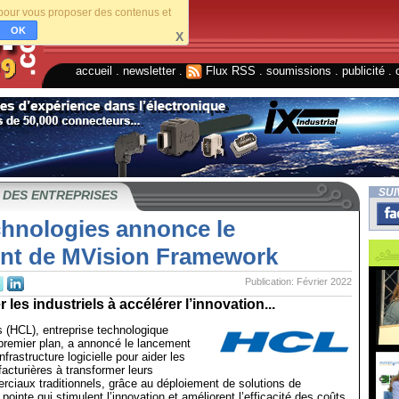
s pour vous proposer des contenus et
OK
X
accueil
.
newsletter
.
Flux RSS
.
soumissions
.
publicité
.
SUI
 DES ENTREPRISES
hnologies annonce le
nt de MVision Framework
Publication: Février 2022
er les industriels à accélérer l’innovation...
 (HCL), entreprise technologique
 premier plan, a annoncé le lancement
frastructure logicielle pour aider les
acturières à transformer leurs
ciaux traditionnels, grâce au déploiement de solutions de
pointe qui stimulent l’innovation et améliorent l’efficacité des coûts.