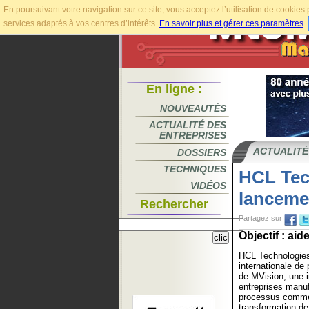
En poursuivant votre navigation sur ce site, vous acceptez l’utilisation de cookie
services adaptés à vos centres d’intérêts.
En savoir plus et gérer ces paramètres
.
En ligne :
NOUVEAUTÉS
ACTUALITÉ DES
ENTREPRISES
ACTUALITÉ
DOSSIERS
TECHNIQUES
HCL Tec
VIDÉOS
lanceme
Rechercher
Partagez sur
Objectif : aid
HCL Technologies
internationale de
de MVision, une in
entreprises manuf
processus commer
transformation de 