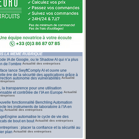
S LA MÊME RUBRIQUE
de IA de Google, ou le Shadow AI qui n’a plus
n de l’ombre
Actualité des entreprises
face lance SwyftComply AI et ouvre une
lle ère de la sécurité des applications grâce à
rrection autonome des vulnérabilités
Actualité
ntreprises
t, la transparence pour une utilisation
nsable et contrôlée de l’IA en Europe
Actualité
ntreprises
uvelle fonctionnalité Benchling Automation
cte les instruments de laboratoire à l’IA en
nu
Actualité des entreprises
geEngine automatise le cycle de vie des
ficats de bout en bout
Actualité des entreprises
 entreprises : placer la confiance et la sécurité au
er plan
Actualité des entreprises