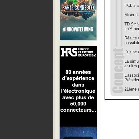
HCL s’a
Miser su
TD SYNN
en Amér
Réalité
possibil
L’usine 
La simul
et ultra
L'assoc
Préside
21ème éd