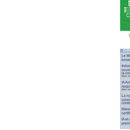
DAN
Le Mo
besoi
Indus
nouve
la co
des e
IA Ac
respo
des e
La no
conne
conti
Mana
certi
IA et
premi