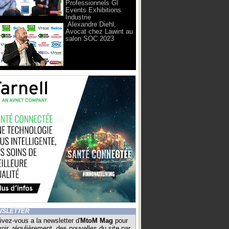
Professionnels Gl
Events Exhibitions
Industrie
Alexandre Diehl,
Avocat chez Lawint au
salon SOC 2023
WSLETTER
ivez-vous a la newsletter d'
MtoM Mag
pour
oir, régulièrement, des nouvelles du site par