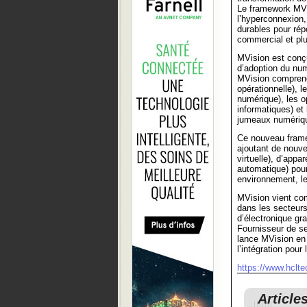
Le framework MVi
l’hyperconnexion
durables pour ré
commercial et pl
MVision est conçu
d’adoption du num
MVision comprend
opérationnelle), l
numérique), les 
informatiques) et
jumeaux numériq
Ce nouveau framew
ajoutant de nouve
virtuelle), d’appa
automatique) pour
environnement, le
MVision vient com
dans les secteurs
d’électronique gra
Fournisseur de se
lance MVision en 
l’intégration pour
https://www.hclt
Article