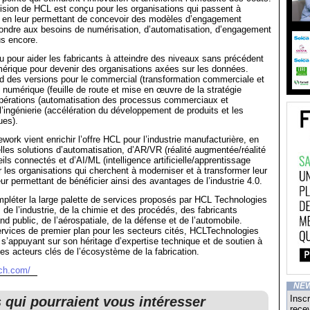
sion de HCL est conçu pour les organisations qui passent à
, en leur permettant de concevoir des modèles d’engagement
pondre aux besoins de numérisation, d’automatisation, d’engagement
us encore.
 pour aider les fabricants à atteindre des niveaux sans précédent
érique pour devenir des organisations axées sur les données.
 des versions pour le commercial (transformation commerciale et
e numérique (feuille de route et mise en œuvre de la stratégie
opérations (automatisation des processus commerciaux et
 l’ingénierie (accélération du développement de produits et les
ues).
ork vient enrichir l’offre HCL pour l’industrie manufacturière, en
lles solutions d’automatisation, d’AR/VR (réalité augmentée/réalité
reils connectés et d’AI/ML (intelligence artificielle/apprentissage
 les organisations qui cherchent à moderniser et à transformer leur
ur permettant de bénéficier ainsi des avantages de l’industrie 4.0.
pléter la large palette de services proposés par HCL Technologies
 de l’industrie, de la chimie et des procédés, des fabricants
nd public, de l’aérospatiale, de la défense et de l’automobile.
rvices de premier plan pour les secteurs cités, HCLTechnologies
s’appuyant sur son héritage d’expertise technique et de soutien à
 les acteurs clés de l’écosystème de la fabrication.
ech.com/
NE
Inscr
s qui pourraient vous intéresser
recev