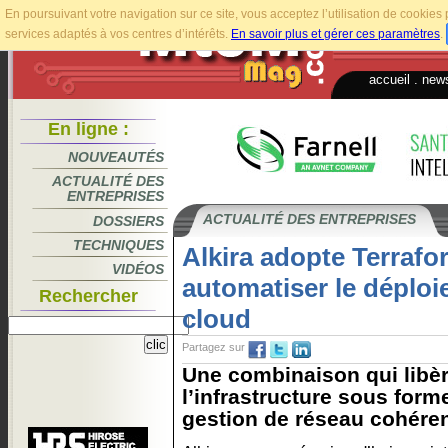
En poursuivant votre navigation sur ce site, vous acceptez l’utilisation de cookie
services adaptés à vos centres d’intérêts.
En savoir plus et gérer ces paramètres
.
accueil
.
news
En ligne :
NOUVEAUTÉS
ACTUALITÉ DES
ENTREPRISES
ACTUALITÉ DES ENTREPRISES
DOSSIERS
TECHNIQUES
Alkira adopte Terraf
VIDÉOS
automatiser le déplo
Rechercher
cloud
Partagez sur
Une combinaison qui libèr
l’infrastructure sous for
gestion de réseau cohérente