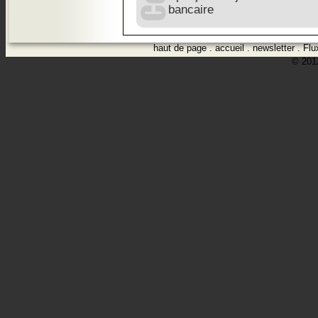
bancaire
haut de page
.
accueil
.
newsletter
.
Flu
© 2012