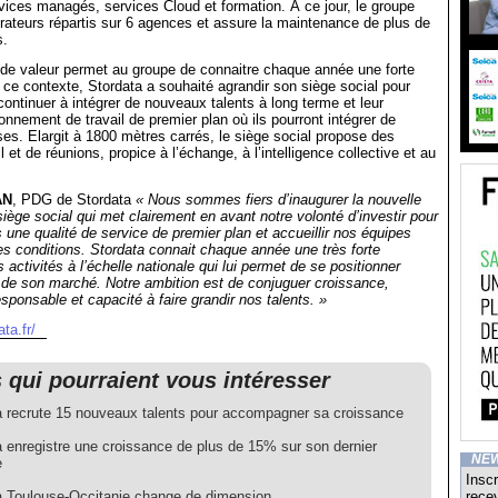
ices managés, services Cloud et formation. À ce jour, le groupe
orateurs répartis sur 6 agences et assure la maintenance de plus de
s.
 de valeur permet au groupe de connaitre chaque année une forte
ce contexte, Stordata a souhaité agrandir son siège social pour
 continuer à intégrer de nouveaux talents à long terme et leur
onnement de travail de premier plan où ils pourront intégrer de
ses. Elargit à 1800 mètres carrés, le siège social propose des
 et de réunions, propice à l’échange, à l’intelligence collective et au
AN
, PDG de Stordata
« Nous sommes fiers d’inaugurer la nouvelle
siège social qui met clairement en avant notre volonté d’investir pour
ts une qualité de service de premier plan et accueillir nos équipes
es conditions. Stordata connait chaque année une très forte
activités à l’échelle nationale qui lui permet de se positionner
 de son marché. Notre ambition est de conjuguer croissance,
ponsable et capacité à faire grandir nos talents. »
ta.fr/
s qui pourraient vous intéresser
a recrute 15 nouveaux talents pour accompagner sa croissance
a enregistre une croissance de plus de 15% sur son dernier
NE
e
Inscr
a Toulouse-Occitanie change de dimension
recev