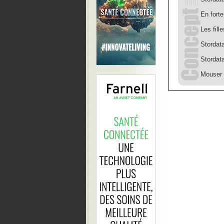
En forte
Les fill
Stordat
Stordat
Mouser 