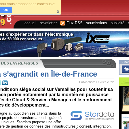
s pour vous proposer des contenus et
OK
X
accueil
.
newsletter
.
Flux RSS
.
soumissions
.
publicité
.
SUI
 DES ENTREPRISES
 s’agrandit en Île-de-France
Publication: Février 2022
ndit son siège social sur Versailles pour soutenir sa
ance portée notamment par la montée en puissance
tés de Cloud & Services Managés et le renforcement
es de développement...
gne au quotidien ses clients dans la
projets de transformation IT grâce à
uniques. Stordata propose une offre
re de gestion de données des infrastructures : conseil, intégration,