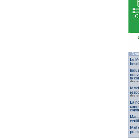
DAN
Le Mo
besoi
Indus
nouve
la co
des e
IA Ac
respo
des e
La no
conne
conti
Mana
certi
IA et
premi