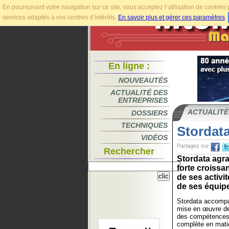
En poursuivant votre navigation sur ce site, vous acceptez l’utilisation de cookie
services adaptés à vos centres d’intérêts.
En savoir plus et gérer ces paramètres
.
En ligne :
NOUVEAUTÉS
ACTUALITÉ DES
ENTREPRISES
ACTUALITÉ
DOSSIERS
TECHNIQUES
Stordata
VIDÉOS
Partagez sur
Rechercher
Stordata agra
forte croiss
de ses activi
de ses équip
Stordata accompa
mise en œuvre de 
des compétences 
complète en matiè