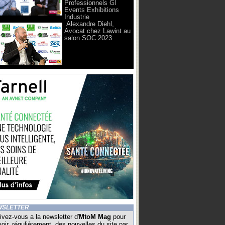
Professionnels Gl
Events Exhibitions
Industrie
Alexandre Diehl,
Avocat chez Lawint au
salon SOC 2023
WSLETTER
ivez-vous a la newsletter d'
MtoM Mag
pour
oir, régulièrement, des nouvelles du site par