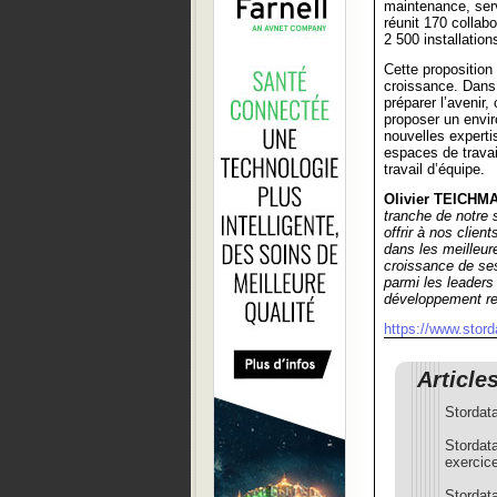
maintenance, serv
réunit 170 collab
2 500 installation
Cette proposition
croissance. Dans 
préparer l’avenir,
proposer un envir
nouvelles experti
espaces de travail
travail d’équipe.
Olivier TEICHM
tranche de notre 
offrir à nos clien
dans les meilleur
croissance de ses 
parmi les leaders
développement res
https://www.storda
Article
Stordat
Stordat
exercic
Stordat