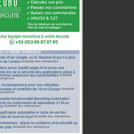
S LA MÊME RUBRIQUE
de IA de Google, ou le Shadow AI qui n’a plus
n de l’ombre
Actualité des entreprises
face lance SwyftComply AI et ouvre une
lle ère de la sécurité des applications grâce à
rrection autonome des vulnérabilités
Actualité
ntreprises
t, la transparence pour une utilisation
nsable et contrôlée de l’IA en Europe
Actualité
ntreprises
uvelle fonctionnalité Benchling Automation
cte les instruments de laboratoire à l’IA en
nu
Actualité des entreprises
geEngine automatise le cycle de vie des
ficats de bout en bout
Actualité des entreprises
 entreprises : placer la confiance et la sécurité au
er plan
Actualité des entreprises