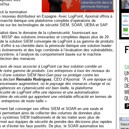
rd’hui.
cé la nomination
nouveau distributeur en Espagne. Avec LogPoint, Ajoomal offrira à
e marché ibérique une plateforme complète d’opérations de
sée sur les technologies de sécurité SIEM, SOAR, UEBA et SAP.
alisé dans le domaine de la cybersécurité, fournissant aux
x MSSP des solutions innovantes et complètes depuis plus de 29
n de la solution SIEM convergée de LogPoint à sa gamme de produits
’offrir à sa clientèle dans la péninsule ibérique une solution leader
s événements et des logs combinée à l’évaluation des vulnérabilités,
 système, à l’analyse du comportement basée sur le machine
détection des menaces.
vis de nous associer à LogPoint car leur solution comble un
e notre gamme de produits. Les entreprises à tous les niveaux du
n d’une solution SIEM Next-Gen pour se protéger contre les
 a déclaré
Reinaldo Rodriguez
, CEO d’Ajoomal.
"À une époque où
ransomware augmentent, où le paysage des menaces change et où
pétences en cybersécurité est bien réelle, la plateforme
écurité de LogPoint offre une réponse et une automatisation
ière de sécurité qui apportent une véritable efficacité en termes de
entreprises de toute taille ».
ment fait converger ses offres SIEM et SOAR en une seule et
i permettant ainsi de collecter des volumes de données plus
s systèmes SIEM traditionnels et de les traiter avec plus de
NE
ermet aux équipes de sécurité de prendre des décisions plus rapides
Inscr
s et d’éviter les faux positifs. De plus, le SOAR automatise les
recev