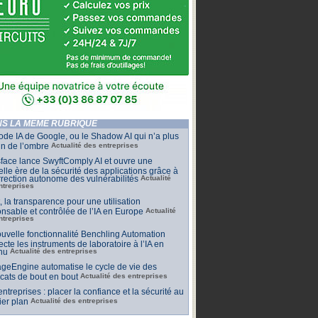
S LA MÊME RUBRIQUE
de IA de Google, ou le Shadow AI qui n’a plus
n de l’ombre
Actualité des entreprises
face lance SwyftComply AI et ouvre une
lle ère de la sécurité des applications grâce à
rrection autonome des vulnérabilités
Actualité
ntreprises
t, la transparence pour une utilisation
nsable et contrôlée de l’IA en Europe
Actualité
ntreprises
uvelle fonctionnalité Benchling Automation
cte les instruments de laboratoire à l’IA en
nu
Actualité des entreprises
geEngine automatise le cycle de vie des
ficats de bout en bout
Actualité des entreprises
 entreprises : placer la confiance et la sécurité au
er plan
Actualité des entreprises