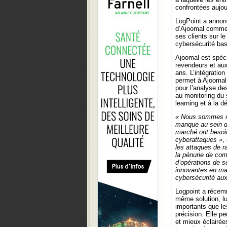
confrontées aujou
LogPoint a annon
d’Ajoomal comme 
ses clients sur l
cybersécurité ba
Ajoomal est spéci
revendeurs et au
ans. L’intégratio
permet à Ajoomal d
pour l’analyse de
au monitoring du
learning et à la 
« Nous sommes ra
manque au sein d
marché ont besoi
cyberattaques »
,
les attaques de 
la pénurie de com
d’opérations de s
innovantes en mat
cybersécurité aux 
Logpoint a récem
même solution, lu
importants que le
précision. Elle p
et mieux éclairée