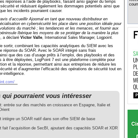
 les réponses à l’aide de playbooks, faisant ainsi gagner du temps
courr
sécurité et réduisant également les dommages potentiels ainsi que
que les incidents pourraient causer.
is d’accueillir Ajoomal en tant que nouveau distributeur en
cialisation en cybersécurité les place dans une position idéale pour
olutions du marché ; les tendances et les menaces, et fournir aux
 péninsule Ibérique les moyens de se protéger de la manière la plus
»
, a déclaré
Victor Valle
, International Sales Manager, Logpoint.
de sortir, combinant les capacités analytiques du SIEM avec les
 de réponse du SOAR. Avec le SOAR intégré sans frais
insi que des cas d’usage prêts à l’emploi, des playbooks et des
es à être déployées, LogPoint 7 est une plateforme complète pour
tion et la réponse, permettant ainsi aux entreprises de réduire les
écurité et d’augmenter l’efficacité des opérations de sécurité tout en
r-intelligence.
int.com/
s qui pourraient vous intéresser
t: entrée sur des marchés en croissance en Espagne, Italie et
rient
t intègre un SOAR natif dans son offre SIEM de base
t fait l’acquisition de SecBI, ajoutant des capacités SOAR et XDR