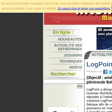
En poursuivant votre navigation sur ce site, vous acceptez l’utilisation de cookie
services adaptés à vos centres d’intérêts.
En savoir plus et gérer ces paramètres
.
En ligne :
NOUVEAUTÉS
ACTUALITÉ DES
ENTREPRISES
ACTUALITÉ
DOSSIERS
TECHNIQUES
LogPoin
VIDÉOS
Partagez sur
Rechercher
Objectif : am
péninsule Ibér
LogPoint a dési
nouveau distribu
répondre à l’intér
solutions LogPoin
ibérique afin de 
puissance en ma
à laquelle les ent