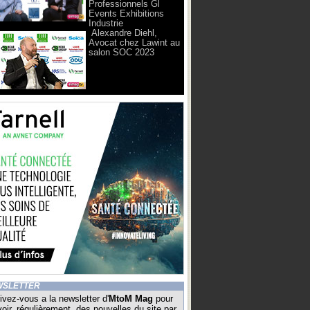
Professionnels Gl
Events Exhibitions
Industrie
Alexandre Diehl,
Avocat chez Lawint au
salon SOC 2023
WSLETTER
ivez-vous a la newsletter d'
MtoM Mag
pour
oir, régulièrement, des nouvelles du site par