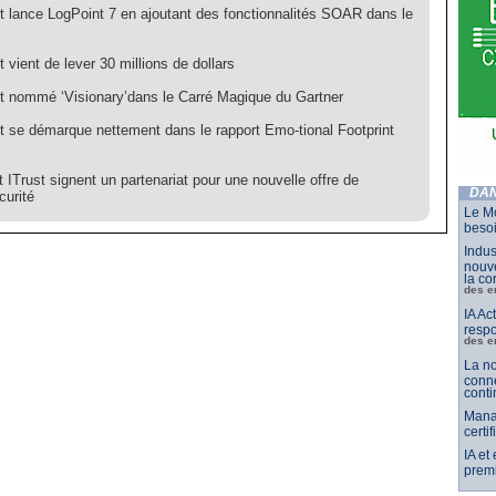
t lance LogPoint 7 en ajoutant des fonctionnalités SOAR dans le
 vient de lever 30 millions de dollars
t nommé ‘Visionary’dans le Carré Magique du Gartner
t se démarque nettement dans le rapport Emo-tional Footprint
ITrust signent un partenariat pour une nouvelle offre de
DAN
curité
Le Mo
besoi
Indus
nouve
la co
des e
IA Ac
respo
des e
La no
conne
conti
Mana
certi
IA et
premi