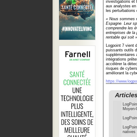
investigations et
aux analystes en 
les perturbations 
« Nous sommes rav
Espagne. Leur spé
comprendre les év
entreprises de la
rentable qui soit 
Logpoint 7 vient 
puissants outils
supplémentaires a
intégrations prêt
accélérer la détec
risques de cybers
améliorant la cybe
https://www.logpo
Article
LogPoin
Moyen-O
LogPoin
LogPoin
natives