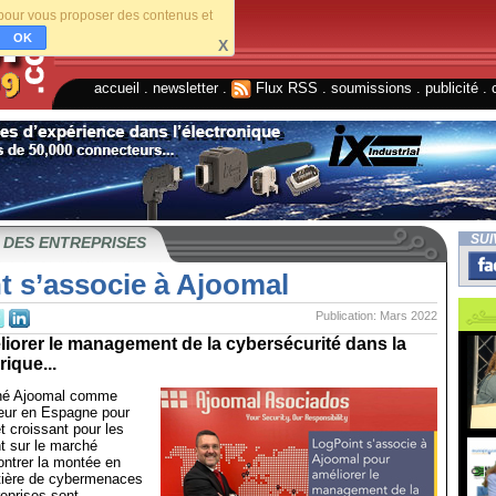
s pour vous proposer des contenus et
OK
X
accueil
.
newsletter
.
Flux RSS
.
soumissions
.
publicité
.
SUI
 DES ENTREPRISES
t s’associe à Ajoomal
Publication: Mars 2022
éliorer le management de la cybersécurité dans la
ique...
gné Ajoomal comme
teur en Espagne pour
êt croissant pour les
t sur le marché
contrer la montée en
tière de cybermenaces
reprises sont