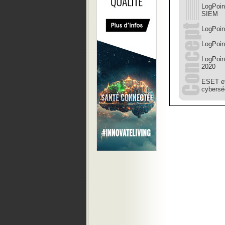
LogPoin
SIEM
LogPoint
LogPoin
LogPoin
2020
ESET et 
cybersé