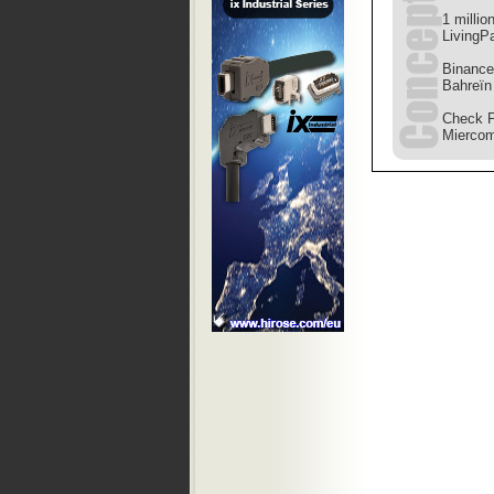
1 millio
LivingP
Binance
Bahreïn
Check P
Mierco