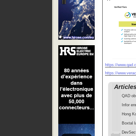
https://www.qad.
https://www.vera
Article
QAD obti
Infor en
Hong K
Boxtal l
DevSecO