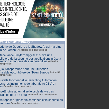
S LA MÊME RUBRIQUE
de IA de Google, ou le Shadow AI qui n’a plus
n de l’ombre
Actualité des entreprises
face lance SwyftComply AI et ouvre une
lle ère de la sécurité des applications grâce à
rrection autonome des vulnérabilités
Actualité
ntreprises
t, la transparence pour une utilisation
nsable et contrôlée de l’IA en Europe
Actualité
ntreprises
uvelle fonctionnalité Benchling Automation
cte les instruments de laboratoire à l’IA en
nu
Actualité des entreprises
geEngine automatise le cycle de vie des
ficats de bout en bout
Actualité des entreprises
 entreprises : placer la confiance et la sécurité au
er plan
Actualité des entreprises