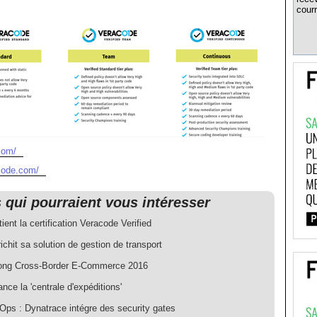
courr
com/
code.com/
s qui pourraient vous intéresser
ent la certification Veracode Verified
richit sa solution de gestion de transport
ong Cross-Border E-Commerce 2016
ance la 'centrale d'expéditions'
ps : Dynatrace intégre des security gates