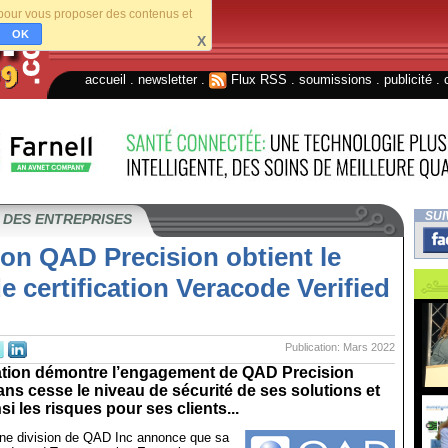
s pour vous proposer des contenus et
OK
X
accueil
.
newsletter
.
Flux RSS
.
soumissions
.
publicité
.
SUI
 DES ENTREPRISES
ion QAD Precision obtient le
e certification Veracode Verified
Publication: Mars 2022
ication démontre l’engagement de QAD Precision
ans cesse le niveau de sécurité de ses solutions et
si les risques pour ses clients...
ne division de QAD Inc annonce que sa