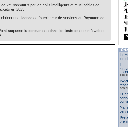
n de km parcourus par les colis intelligents et réutilisables de
ackets en 2023
 obtient une licence de fournisseur de services au Royaume de
oint surpasse la concurrence dans les tests de securité web de
m
DAN
Le Mo
besoi
Indus
nouve
la co
des e
IA Ac
respo
des e
La no
conne
conti
Mana
certi
IA et
premi