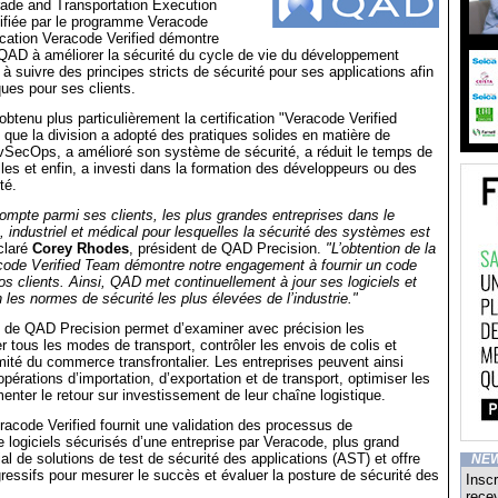
rade and Transportation Execution
tifiée par le programme Veracode
fication Veracode Verified démontre
QAD à améliorer la sécurité du cycle de vie du développement
 à suivre des principes stricts de sécurité pour ses applications afin
ques pour ses clients.
btenu plus particulièrement la certification "Veracode Verified
que la division a adopté des pratiques solides en matière de
vSecOps, a amélioré son système de sécurité, a réduit le temps de
illes et enfin, a investi dans la formation des développeurs ou des
té.
mpte parmi ses clients, les plus grandes entreprises dans le
 industriel et médical pour lesquelles la sécurité des systèmes est
claré
Corey Rhodes
, président de QAD Precision.
"L’obtention de la
acode Verified Team démontre notre engagement à fournir un code
os clients. Ainsi, QAD met continuellement à jour ses logiciels et
 les normes de sécurité les plus élevées de l’industrie."
 de QAD Precision permet d’examiner avec précision les
r tous les modes de transport, contrôler les envois de colis et
mité du commerce transfrontalier. Les entreprises peuvent ainsi
 opérations d’importation, d’exportation et de transport, optimiser les
menter le retour sur investissement de leur chaîne logistique.
code Verified fournit une validation des processus de
logiciels sécurisés d’une entreprise par Veracode, plus grand
al de solutions de test de sécurité des applications (AST) et offre
NE
gressifs pour mesurer le succès et évaluer la posture de sécurité des
Inscr
recev