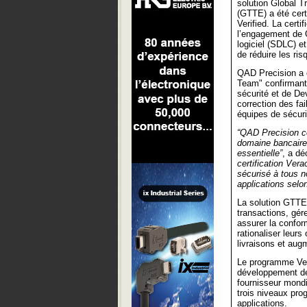
solution Global T
(GTTE) a été cer
Verified. La certi
l’engagement de 
logiciel (SDLC) et
de réduire les ris
QAD Precision a o
Team" confirmant 
sécurité et de De
correction des fa
équipes de sécuri
“QAD Precision co
domaine bancaire,
essentielle”
, a dé
certification Ver
sécurisé à tous n
applications selon
La solution GTTE
transactions, gére
assurer la confor
rationaliser leurs
livraisons et aug
Le programme Vera
développement de 
fournisseur mondi
trois niveaux pro
applications.