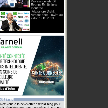
Professionnels Gl
Events Exhibitions
Industrie
Alexandre Diehl,
Avocat chez Lawint au
salon SOC 2023
WSLETTER
ivez-vous a la newsletter d'
MtoM Mag
pour
oir, régulièrement, des nouvelles du site par