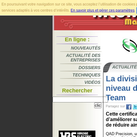
En poursuivant votre navigation sur ce site, vous acceptez l’utilisation de cookie
services adaptés à vos centres d’intérêts.
En savoir plus et gérer ces paramètres
.
En ligne :
NOUVEAUTÉS
ACTUALITÉ DES
ENTREPRISES
ACTUALITÉ
DOSSIERS
TECHNIQUES
La divis
VIDÉOS
niveau d
Rechercher
Team
Partagez sur
Cette certif
d’améliorer s
de réduire ain
QAD Precision, u