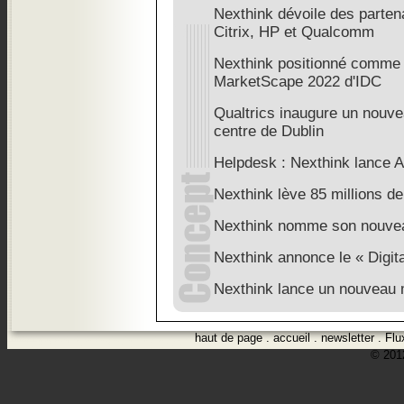
Nexthink dévoile des parten
Citrix, HP et Qualcomm
Nexthink positionné comme 
MarketScape 2022 d'IDC
Qualtrics inaugure un nouve
centre de Dublin
Helpdesk : Nexthink lance A
Nexthink lève 85 millions de
Nexthink nomme son nouv
Nexthink annonce le « Digit
Nexthink lance un nouveau m
haut de page
.
accueil
.
newsletter
.
Flu
© 2012