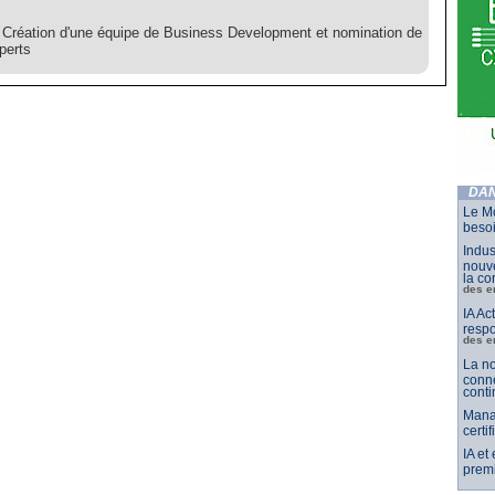
Création d'une équipe de Business Development et nomination de
perts
DAN
Le Mo
besoi
Indus
nouve
la co
des e
IA Ac
respo
des e
La no
conne
conti
Mana
certi
IA et
premi