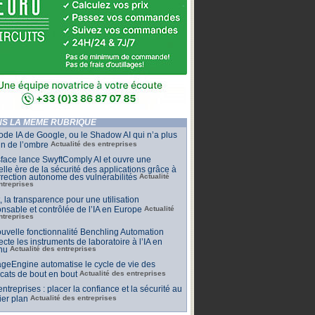
S LA MÊME RUBRIQUE
de IA de Google, ou le Shadow AI qui n’a plus
n de l’ombre
Actualité des entreprises
face lance SwyftComply AI et ouvre une
lle ère de la sécurité des applications grâce à
rrection autonome des vulnérabilités
Actualité
ntreprises
t, la transparence pour une utilisation
nsable et contrôlée de l’IA en Europe
Actualité
ntreprises
uvelle fonctionnalité Benchling Automation
cte les instruments de laboratoire à l’IA en
nu
Actualité des entreprises
geEngine automatise le cycle de vie des
ficats de bout en bout
Actualité des entreprises
 entreprises : placer la confiance et la sécurité au
er plan
Actualité des entreprises