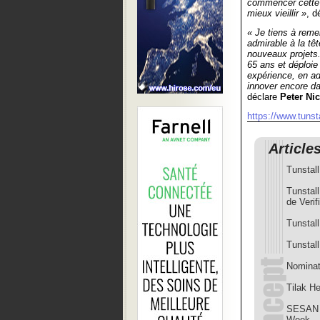
commencer cette n
mieux vieillir »
, d
« Je tiens à reme
admirable à la tê
nouveaux projets.
65 ans et déploie
expérience, en adé
innover encore da
déclare
Peter Nic
https://www.tunsta
Article
Tunstal
Tunstall
de Verifi
Tunstal
Tunstall
Nominati
Tilak H
SESAN p
Week