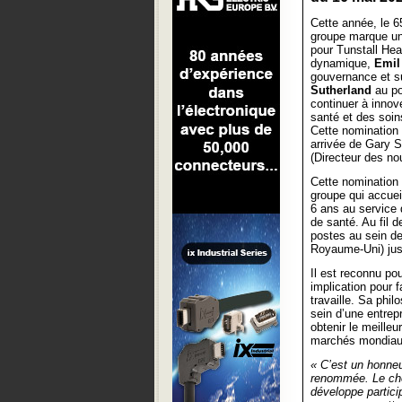
Cette année, le 
groupe marque un
pour Tunstall Hea
dynamique,
Emil
gouvernance et 
Sutherland
au po
continuer à innov
santé et des soi
Cette nomination f
arrivée de Gary 
(Directeur des no
Cette nomination 
groupe qui accuei
6 ans au service 
de santé. Au fil 
postes au sein de
Royaume-Uni) jus
Il est reconnu po
implication pour fa
travaille. Sa phil
sein d’une entrep
obtenir le meille
marchés mondiaux
« C’est un honneu
renommée. Le chem
développe particip