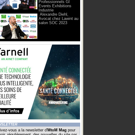
Professionnels Gl
Events Exhibitions
Industrie
Alexandre Diehl,
Avocat chez Lawint au
salon SOC 2023
WSLETTER
ivez-vous a la newsletter d'
MtoM Mag
pour
oir, régulièrement, des nouvelles du site par