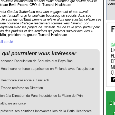
ouvelle collaboration au sein d’une entreprise qui oeuvre pour le
courr
éclare
Emil Peters
, CEO de Tunstall Healthcare.
rcier Gordon Sutherland pour son engagement et son travail
te de Tunstall, et je lui souhaite beaucoup de succès dans ses
 Je suis ravi qu’
Emil
prenne la relève alors que Tunstall célèbre ses
 une nouvelle stratégie résolument tournée vers l’avenir. Son
quation avec les projets de Tunstall, fait de lui le profil parfait pour
ns des produits et des services qui peuvent sauver des vies »
klin
, président du groupe Tunstall Healthcare.
ll.co.uk/
s qui pourraient vous intéresser
l annonce l’acquisition de Secuvita aux Pays-Bas
 Healthcare renforce sa présence en Finlande avec l’acquisition
l Healthcare s'associe à ZainTech
 France renforce sa Direction
on à la Direction du Parc Industriel de la Plaine de l'Ain
ealthcare annonce
résente ses solutions innovantes lors de la Paris Healthcare