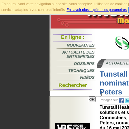
En poursuivant votre navigation sur ce site, vous acceptez l’utilisation de cookie
services adaptés à vos centres d’intérêts.
En savoir plus et gérer ces paramètres
.
En ligne :
NOUVEAUTÉS
ACTUALITÉ DES
ENTREPRISES
ACTUALITÉ
DOSSIERS
TECHNIQUES
Tunstall
VIDÉOS
nominat
Rechercher
Peters
Partagez sur
Tunstall Heal
solutions et 
Connectées, 
Peters, nouve
du 16 mai 202