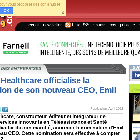
s pour vous proposer des contenus et
OK
X
accueil
.
newsletter
.
Flux RSS
.
soumissions
.
publicité
.
SUI
 DES ENTREPRISES
 Healthcare officialise la
ion de son nouveau CEO, Emil
Publication: Avril 2022
thcare, constructeur, éditeur et intégrateur de
services innovants en Téléassistance et Santé
leader de son marché, annonce la nomination d’Emil
au CEO. Cette nomination sera effective à compter
2...