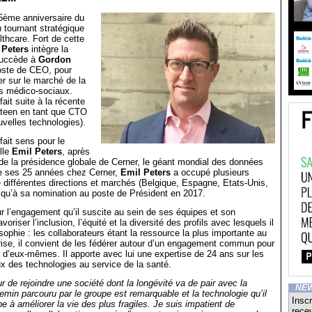
65ème anniversaire du
 tournant stratégique
lthcare. Fort de cette
 Peters
intègre la
succède à
Gordon
ste de CEO, pour
er sur le marché de la
ns médico-sociaux.
ait suite à la récente
Steen en tant que CTO
uvelles technologies).
fait sens pour le
lle
Emil Peters
, après
de la présidence globale de Cerner, le géant mondial des données
de ses 25 années chez Cerner,
Emil Peters
a occupé plusieurs
 différentes directions et marchés (Belgique, Espagne, Etats-Unis,
qu’à sa nomination au poste de Président en 2017.
ur l’engagement qu’il suscite au sein de ses équipes et son
voriser l’inclusion, l’équité et la diversité des profils avec lesquels il
osophie : les collaborateurs étant la ressource la plus importante au
rise, il convient de les fédérer autour d’un engagement commun pour
ur d’eux-mêmes. Il apporte avec lui une expertise de 24 ans sur les
 des technologies au service de la santé.
r de rejoindre une société dont la longévité va de pair avec la
NE
in parcouru par le groupe est remarquable et la technologie qu’il
Inscr
e à améliorer la vie des plus fragiles. Je suis impatient de
recev