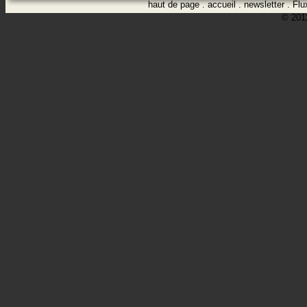
haut de page
.
accueil
.
newsletter
.
Flu
© 2012