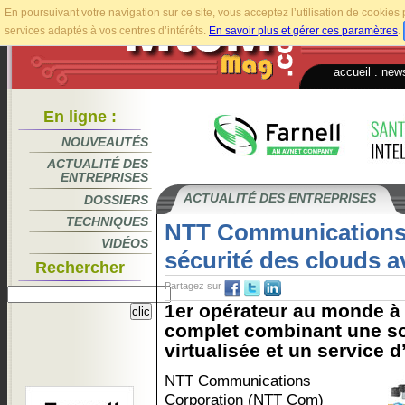
En poursuivant votre navigation sur ce site, vous acceptez l’utilisation de cookie
services adaptés à vos centres d’intérêts.
En savoir plus et gérer ces paramètres
.
accueil
.
news
En ligne :
NOUVEAUTÉS
ACTUALITÉ DES
ENTREPRISES
ACTUALITÉ DES ENTREPRISES
DOSSIERS
TECHNIQUES
NTT Communications 
VIDÉOS
sécurité des clouds a
Rechercher
Partagez sur
1er opérateur au monde à o
complet combinant une so
virtualisée et un service d
NTT Communications
Corporation (NTT Com)