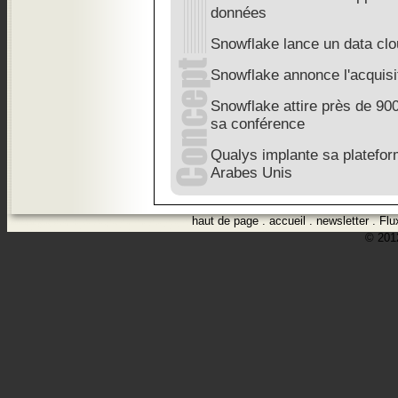
données
Snowflake lance un data clou
Snowflake annonce l'acquisit
Snowflake attire près de 90
sa conférence
Qualys implante sa platefo
Arabes Unis
haut de page
.
accueil
.
newsletter
.
Flu
© 2012