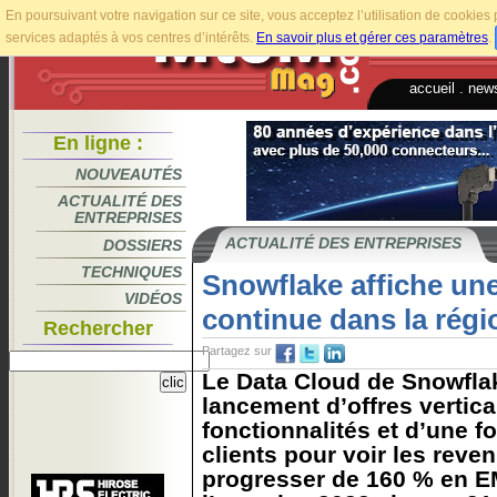
En poursuivant votre navigation sur ce site, vous acceptez l’utilisation de cookie
services adaptés à vos centres d’intérêts.
En savoir plus et gérer ces paramètres
.
accueil
.
news
En ligne :
NOUVEAUTÉS
ACTUALITÉ DES
ENTREPRISES
ACTUALITÉ DES ENTREPRISES
DOSSIERS
TECHNIQUES
Snowflake affiche un
VIDÉOS
continue dans la rég
Rechercher
Partagez sur
Le Data Cloud de Snowflak
lancement d’offres vertica
fonctionnalités et d’une f
clients pour voir les reve
progresser de 160 % en E