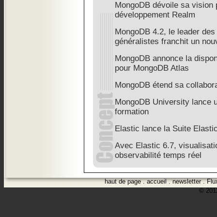
MongoDB dévoile sa vision p
développement Realm
MongoDB 4.2, le leader des
généralistes franchit un no
MongoDB annonce la disponib
pour MongoDB Atlas
MongoDB étend sa collabor
MongoDB University lance 
formation
Elastic lance la Suite Elasti
Avec Elastic 6.7, visualisat
observabilité temps réel
haut de page
.
accueil
.
newsletter
.
Flu
© 2012