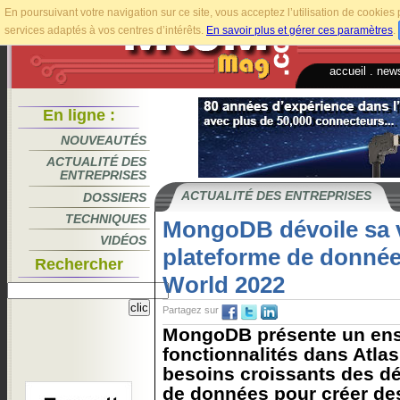
En poursuivant votre navigation sur ce site, vous acceptez l’utilisation de cookie
services adaptés à vos centres d’intérêts.
En savoir plus et gérer ces paramètres
.
accueil
.
news
En ligne :
NOUVEAUTÉS
ACTUALITÉ DES
ENTREPRISES
ACTUALITÉ DES ENTREPRISES
DOSSIERS
TECHNIQUES
MongoDB dévoile sa v
VIDÉOS
plateforme de donn
Rechercher
World 2022
Partagez sur
MongoDB présente un ens
fonctionnalités dans Atla
besoins croissants des d
de données pour créer des